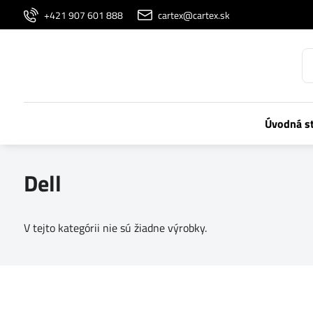
+421 907 601 888
cartex@cartex.sk
Úvodná s
Dell
V tejto kategórii nie sú žiadne výrobky.