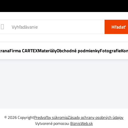
Hľadať
trana
Firma CARTEX
Materiály
Obchodné podmienky
Fotografie
Kon
©
2026
Copyright
Predvoľby súkromia
Zásady ochrany osobných údajov
Vytvorené pomocou:
BiznisWeb.sk