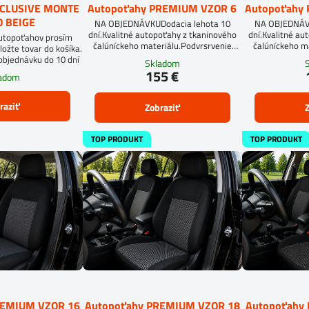
XCLUSIVE MONTE
Autopoťahy PREMIUM VZOR 6
Autopoťahy
 BEIGE
NA OBJEDNÁVKUDodacia lehota 10
NA OBJEDNÁVK
dní.Kvalitné autopoťahy z tkaninového
dní.Kvalitné au
autopoťahov prosím
čalúníckeho materiálu.Podvrsrvenie
čalúníckeho m
ložte tovar do košíka.
molitan 5 mm.Pri objednávke
mol
objednávku do 10 dní
Skladom
autopoťahov šitých na mieru, vyplňte
155 €
ladom
prosím údaje o sedadlách Vášho
automobilu.
raziť
Zobraziť
Z
TOP PRODUKT
TOP PRODUKT
REMIUM VZOR 16
Autopoťahy PREMIUM VZOR 18
Autopoťahy