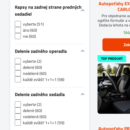
Autopoťahy E
Kapsy na zadnej strane predných
CARLO
sedadiel
Pre objednanie 
vyplňte formulár a v
vyberte (51)
Dodacia lehota na 
áno (60)
Sk
nie (60)
Zob
Delenie zadného operadla
TOP PRODUKT
vyberte (2)
delené (60)
nedelené (60)
každé zvlášť 1+1+1 (58)
Delenie zadného sedadla
vyberte (2)
delené (60)
nedelené (60)
každé zvlášť 1+1+1 (59)
Autopoťahy P