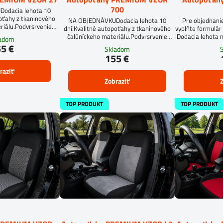
700
odacia lehota 10
poťahy z tkaninového
NA OBJEDNÁVKUDodacia lehota 10
Pre objednani
riálu.Podvrsrvenie
dní.Kvalitné autopoťahy z tkaninového
vyplňte formulár 
an 5 mm.
čalúníckeho materiálu.Podvrsrvenie
Dodacia lehota n
ladom
molitan 5 mm.
5 €
Skladom
155 €
raziť
Zobraziť
Z
TOP PRODUKT
TOP PRODUKT