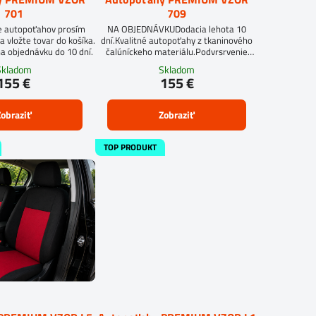
701
709
e autopoťahov prosím
NA OBJEDNÁVKUDodacia lehota 10
a vložte tovar do košíka.
dní.Kvalitné autopoťahy z tkaninového
a objednávku do 10 dní.
čalúníckeho materiálu.Podvrsrvenie
molitan 5 mm.
Skladom
Skladom
155 €
155 €
obraziť
Zobraziť
TOP PRODUKT