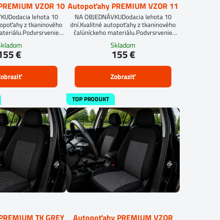
 PREMIUM VZOR 10
Autopoťahy PREMIUM VZOR 11
UDodacia lehota 10
NA OBJEDNÁVKUDodacia lehota 10
topoťahy z tkaninového
dní.Kvalitné autopoťahy z tkaninového
ateriálu.Podvrsrvenie
čalúníckeho materiálu.Podvrsrvenie
itan 5 mm.
molitan 5 mm.
Skladom
Skladom
155 €
155 €
obraziť
Zobraziť
TOP PRODUKT
 PREMIUM TK GREY
Autopoťahy PREMIUM VZOR