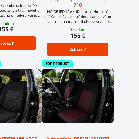
710
UDodacia lehota 10
topoťahy z tkaninového
NA OBJEDNÁVKUDodacia lehota 10
ateriálu.Podvrsrvenie
dní.Kvalitné autopoťahy z tkaninového
mm.Pre objednanie
čalúníckeho materiálu.Podvrsrvenie
Skladom
eru je potrebné vyplniť
molitan 5 mm.Pre objednanie
155 €
Skladom
formulár.OBJEDNAŤ TU
autopoťahu na mieru je potrebné vyplniť
155 €
objednávkový formulár.OBJEDNAŤ TU
obraziť
Zobraziť
TOP PRODUKT
y PREMIUM VZOR
Autopoťahy PREMIUM VZOR