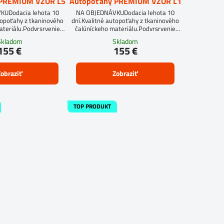
 PREMIUM VZOR L5
Autopoťahy PREMIUM VZOR L1
UDodacia lehota 10
NA OBJEDNÁVKUDodacia lehota 10
topoťahy z tkaninového
dní.Kvalitné autopoťahy z tkaninového
ateriálu.Podvrsrvenie
čalúníckeho materiálu.Podvrsrvenie
itan 5 mm.
molitan 5 mm.
Skladom
Skladom
155 €
155 €
obraziť
Zobraziť
TOP PRODUKT