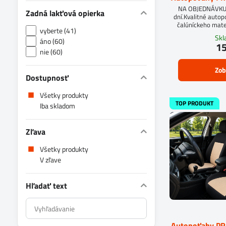
NA OBJEDNÁVKUD
Zadná lakťová opierka
dní.Kvalitné auto
čalúníckeho mate
vyberte (41)
molit
Sk
áno (60)
15
nie (60)
Zob
Dostupnosť
Všetky produkty
TOP PRODUKT
Iba skladom
Zľava
Všetky produkty
V zľave
Hľadať text
Prehľadať
výsledky
Autopoťahy P