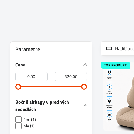
Radiť pod
Parametre
Cena
TOP PRODUKT
Od:
Do:
Bočné airbagy v predných
sedadlách
áno (1)
nie (1)