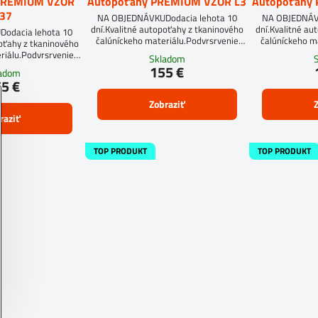
PREMIUM VZOR
Autopoťahy PREMIUM VZOR L3
Autopoťahy
37
NA OBJEDNÁVKUDodacia lehota 10
NA OBJEDNÁVK
dní.Kvalitné autopoťahy z tkaninového
dní.Kvalitné au
odacia lehota 10
čalúníckeho materiálu.Podvrsrvenie
čalúníckeho m
poťahy z tkaninového
molitan 5 mm.
mol
riálu.Podvrsrvenie
Skladom
an 5 mm.
155 €
ladom
5 €
Zobraziť
Z
raziť
TOP PRODUKT
TOP PRODUKT