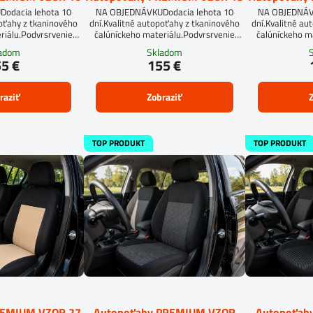
odacia lehota 10
NA OBJEDNÁVKUDodacia lehota 10
NA OBJEDNÁVK
poťahy z tkaninového
dní.Kvalitné autopoťahy z tkaninového
dní.Kvalitné au
riálu.Podvrsrvenie
čalúníckeho materiálu.Podvrsrvenie
čalúníckeho m
an 5 mm.
molitan 5 mm.Pre objednanie
molitan 5 
ladom
Skladom
autopoťahu na mieru je potrebné vyplniť
autopoťahu na mi
5 €
155 €
objednávkový formulár.OBJEDNAŤ TU
objednávkový 
raziť
Zobraziť
Z
TOP PRODUKT
TOP PRODUKT
REMIUM VZOR 27
Autopoťahy PREMIUM VZOR
Autopoťah