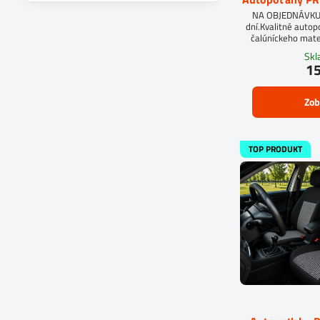
filtra
NA OBJEDNÁVKUD
fulltextom
dní.Kvalitné auto
čalúníckeho mate
molit
Sk
15
Zob
TOP PRODUKT