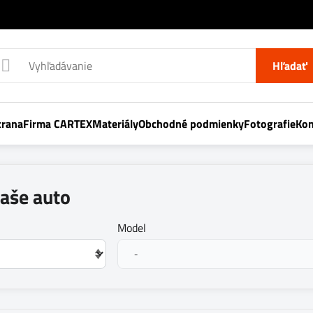
Hľadať
trana
Firma CARTEX
Materiály
Obchodné podmienky
Fotografie
Kon
vaše auto
Model