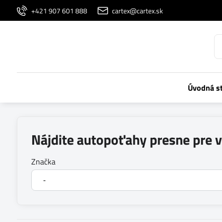
+421 907 601 888
cartex@cartex.sk
Úvodná s
Nájdite autopoťahy presne pre 
Značka