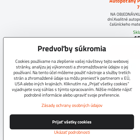
Autopoťahy 
7
NA OBJEDNÁVKUD
dní.Kvalitné auto
čalúníckeho mate
molit
Sk
15
Predvoľby súkromia
Zob
Cookies používame na zlepšenie vašej návštevy tejto webovej
TOP PRODUKT
stránky, analýzu jej výkonnosti a zhromažďovanie údajov o jej
používaní. Na tento účel môžeme použiť nástroje a služby tretích
strán a zhromaždené údaje sa môžu preniesť k partnerom v EÚ,
USA alebo iných krajinách. Kliknutím na „Prijať všetky cookies“
vyjadrujete svoj súhlas s týmto spracovaním. Nižšie môžete nájsť
podrobné informácie alebo upraviť svoje preferencie.
Zásady ochrany osobných údajov
Prijať všetky cookies
Ukázať podrobnosti