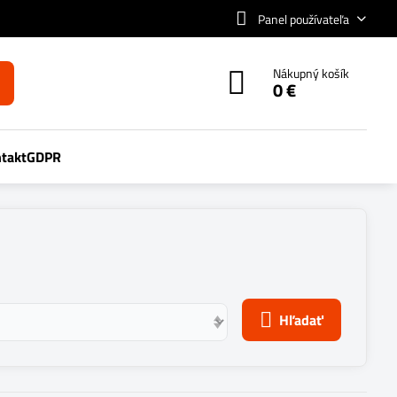
Panel používateľa
Nákupný košík
0 €
takt
GDPR
Hľadať