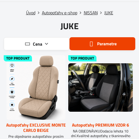
Úvod
Autopoťahy e-shop
NISSAN
JUKE
JUKE
Parametre
Cena
TOP PRODUKT
TOP PRODUKT
Autopoťahy EXCLUSIVE MONTE
Autopoťahy PREMIUM VZOR 6
CARLO BEIGE
NA OBJEDNÁVKUDodacia lehota 10
dní.Kvalitné autopoťahy z tkaninového
Pre objednanie autopoťahov prosím