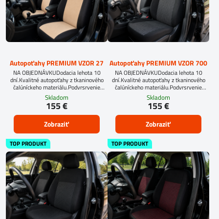
Autopoťahy PREMIUM VZOR 27
Autopoťahy PREMIUM VZOR 700
NA OBJEDNÁVKUDodacia lehota 10
NA OBJEDNÁVKUDodacia lehota 10
dní.Kvalitné autopoťahy z tkaninového
dní.Kvalitné autopoťahy z tkaninového
čalúníckeho materiálu.Podvrsrvenie
čalúníckeho materiálu.Podvrsrvenie
molitan 5 mm.
molitan 5 mm.
Skladom
Skladom
155 €
155 €
Zobraziť
Zobraziť
TOP PRODUKT
TOP PRODUKT