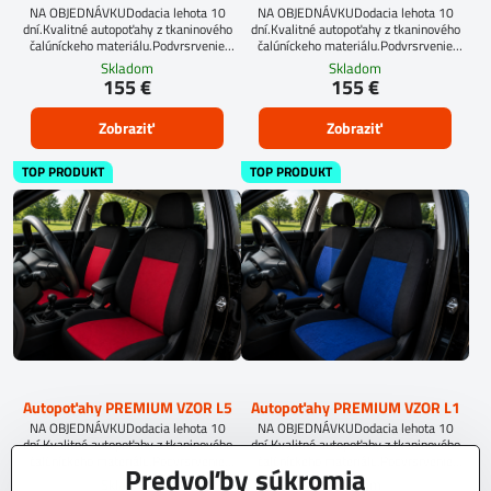
NA OBJEDNÁVKUDodacia lehota 10
NA OBJEDNÁVKUDodacia lehota 10
dní.Kvalitné autopoťahy z tkaninového
dní.Kvalitné autopoťahy z tkaninového
čalúníckeho materiálu.Podvrsrvenie
čalúníckeho materiálu.Podvrsrvenie
molitan 5 mm.
molitan 5 mm.
Skladom
Skladom
155 €
155 €
Zobraziť
Zobraziť
TOP PRODUKT
TOP PRODUKT
Autopoťahy PREMIUM VZOR L5
Autopoťahy PREMIUM VZOR L1
NA OBJEDNÁVKUDodacia lehota 10
NA OBJEDNÁVKUDodacia lehota 10
dní.Kvalitné autopoťahy z tkaninového
dní.Kvalitné autopoťahy z tkaninového
čalúníckeho materiálu.Podvrsrvenie
čalúníckeho materiálu.Podvrsrvenie
Predvoľby súkromia
molitan 5 mm.
molitan 5 mm.
Skladom
Skladom