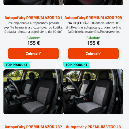
Autopoťahy PREMIUM VZOR 701
Autopoťahy PREMIUM VZOR 709
Pre objednanie autopoťahov prosím
NA OBJEDNÁVKUDodacia lehota 10
vyplňte formulár a vložte tovar do košíka.
dní.Kvalitné autopoťahy z tkaninového
Dodacia lehota na objednávku do 10 dní.
čalúníckeho materiálu.Podvrsrvenie
molitan 5 mm.
Skladom
Skladom
155 €
155 €
Zobraziť
Zobraziť
TOP PRODUKT
TOP PRODUKT
Autopoťahy PREMIUM VZOR 737
Autopoťahy PREMIUM VZOR L3