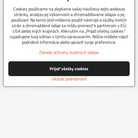
155 €
155 €
Cookies používame na zlepšenie vašej návštevy tejto webovej
stránky, analýzu jej výkonnosti a zhromažďovanie údajov o jej
Zobraziť
Zobraziť
používaní. Na tento účel môžeme použiť nástroje a služby tretích
strán a zhromaždené údaje sa môžu preniesť k partnerom v EÚ,
TOP PRODUKT
TOP PRODUKT
USA alebo iných krajinách. Kliknutím na „Prijať všetky cookies“
vyjadrujete svoj súhlas s týmto spracovaním. Nižšie môžete nájsť
podrobné informácie alebo upraviť svoje preferencie.
Zásady ochrany osobných údajov
Prijať všetky cookies
Ukázať podrobnosti
Autopoťahy na mieru EXCLUSIVE
Autopoťahy na mieru EXCLUSIVE
L4 C
709 C
NA OBJEDNÁVKU do 10 dní.Kvalitné
NA OBJEDNÁVKU do 10 dní.Kvalitné
autopoťahy z originálneho tkaninového
autopoťahy z originálneho tkaninového
čalúníckeho materiálu.Podvrsrvenie
čalúníckeho materiálu.Podvrsrvenie
molitan 5 mm.Pre objednanie autopoťahu
molitan 5 mm.Pre objednanie autopoťahu
Skladom
Skladom
na mieru je potrebné vyplniť
na mieru je potrebné vyplniť
197 €
197 €
objednávkový formulár.
objednávkový formulár.
Zobraziť
Zobraziť