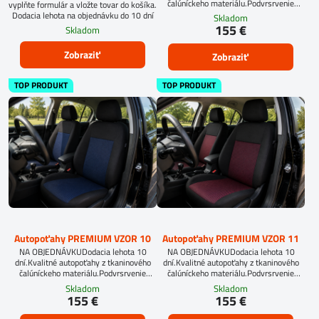
čalúníckeho materiálu.Podvrsrvenie
vyplňte formulár a vložte tovar do košíka.
molitan 5 mm.Pri objednávke
Dodacia lehota na objednávku do 10 dní
Skladom
autopoťahov šitých na mieru, vyplňte
155 €
Skladom
prosím údaje o sedadlách Vášho
automobilu.
Zobraziť
Zobraziť
TOP PRODUKT
TOP PRODUKT
Autopoťahy PREMIUM VZOR 10
Autopoťahy PREMIUM VZOR 11
NA OBJEDNÁVKUDodacia lehota 10
NA OBJEDNÁVKUDodacia lehota 10
dní.Kvalitné autopoťahy z tkaninového
dní.Kvalitné autopoťahy z tkaninového
čalúníckeho materiálu.Podvrsrvenie
čalúníckeho materiálu.Podvrsrvenie
molitan 5 mm.
molitan 5 mm.
Skladom
Skladom
155 €
155 €