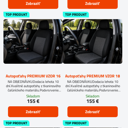
Zobraziť
Zobraziť
TOP PRODUKT
TOP PRODUKT
Autopoťahy PREMIUM VZOR 16
Autopoťahy PREMIUM VZOR 18
NA OBJEDNÁVKUDodacia lehota 10
NA OBJEDNÁVKUDodacia lehota 10
dní.Kvalitné autopoťahy z tkaninového
dní.Kvalitné autopoťahy z tkaninového
čalúníckeho materiálu.Podvrsrvenie
čalúníckeho materiálu.Podvrsrvenie
molitan 5 mm.
molitan 5 mm.Pre objednanie autopoťahu
Skladom
Skladom
na mieru je potrebné vyplniť
155 €
155 €
objednávkový formulár.OBJEDNAŤ TU
Zobraziť
Zobraziť
TOP PRODUKT
TOP PRODUKT