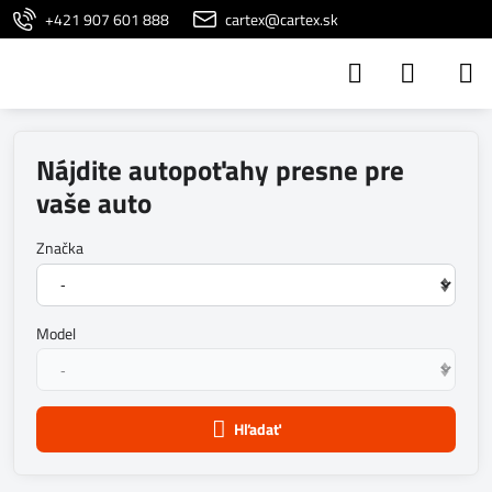
+421 907 601 888
cartex@cartex.sk
Nájdite autopoťahy presne pre
vaše auto
Značka
Model
Hľadať