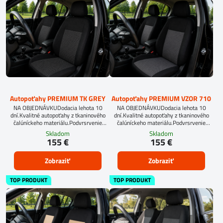
Autopoťahy PREMIUM TK GREY
Autopoťahy PREMIUM VZOR 710
NA OBJEDNÁVKUDodacia lehota 10
NA OBJEDNÁVKUDodacia lehota 10
dní.Kvalitné autopoťahy z tkaninového
dní.Kvalitné autopoťahy z tkaninového
čalúníckeho materiálu.Podvrsrvenie
čalúníckeho materiálu.Podvrsrvenie
molitan 5 mm.Pre objednanie autopoťahu
molitan 5 mm.Pre objednanie autopoťahu
Skladom
Skladom
na mieru je potrebné vyplniť
na mieru je potrebné vyplniť
155 €
155 €
objednávkový formulár.OBJEDNAŤ TU
objednávkový formulár.OBJEDNAŤ TU
Zobraziť
Zobraziť
TOP PRODUKT
TOP PRODUKT