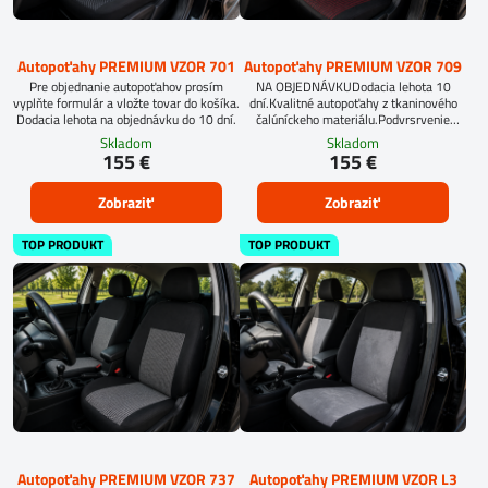
Autopoťahy PREMIUM VZOR 701
Autopoťahy PREMIUM VZOR 709
Pre objednanie autopoťahov prosím
NA OBJEDNÁVKUDodacia lehota 10
vyplňte formulár a vložte tovar do košíka.
dní.Kvalitné autopoťahy z tkaninového
Dodacia lehota na objednávku do 10 dní.
čalúníckeho materiálu.Podvrsrvenie
molitan 5 mm.
Skladom
Skladom
155 €
155 €
Zobraziť
Zobraziť
TOP PRODUKT
TOP PRODUKT
Autopoťahy PREMIUM VZOR 737
Autopoťahy PREMIUM VZOR L3