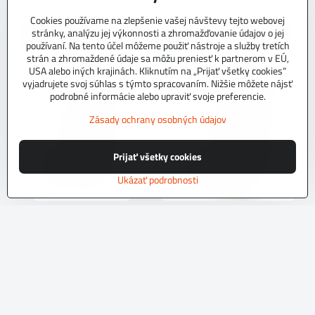
155 €
155 €
Cookies používame na zlepšenie vašej návštevy tejto webovej
stránky, analýzu jej výkonnosti a zhromažďovanie údajov o jej
Zobraziť
Zobraziť
používaní. Na tento účel môžeme použiť nástroje a služby tretích
strán a zhromaždené údaje sa môžu preniesť k partnerom v EÚ,
TOP PRODUKT
TOP PRODUKT
USA alebo iných krajinách. Kliknutím na „Prijať všetky cookies“
vyjadrujete svoj súhlas s týmto spracovaním. Nižšie môžete nájsť
podrobné informácie alebo upraviť svoje preferencie.
Zásady ochrany osobných údajov
Prijať všetky cookies
Ukázať podrobnosti
Autopoťahy na mieru EXCLUSIVE
Autopoťahy na mieru EXCLUSIVE
L4 C
709 C
NA OBJEDNÁVKU do 10 dní.Kvalitné
NA OBJEDNÁVKU do 10 dní.Kvalitné
autopoťahy z originálneho tkaninového
autopoťahy z originálneho tkaninového
čalúníckeho materiálu.Podvrsrvenie
čalúníckeho materiálu.Podvrsrvenie
molitan 5 mm.Pre objednanie autopoťahu
molitan 5 mm.Pre objednanie autopoťahu
Skladom
Skladom
na mieru je potrebné vyplniť
na mieru je potrebné vyplniť
197 €
197 €
objednávkový formulár.
objednávkový formulár.
Zobraziť
Zobraziť