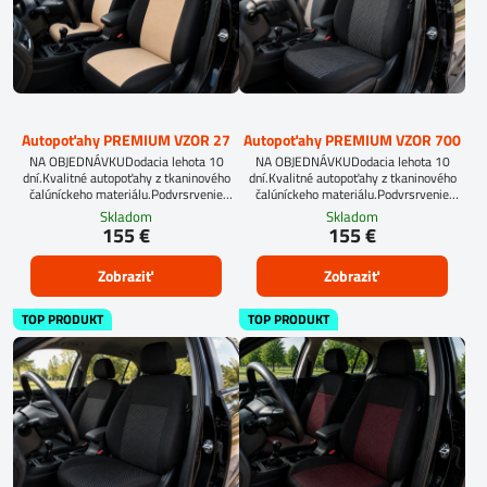
Autopoťahy PREMIUM VZOR 27
Autopoťahy PREMIUM VZOR 700
NA OBJEDNÁVKUDodacia lehota 10
NA OBJEDNÁVKUDodacia lehota 10
dní.Kvalitné autopoťahy z tkaninového
dní.Kvalitné autopoťahy z tkaninového
čalúníckeho materiálu.Podvrsrvenie
čalúníckeho materiálu.Podvrsrvenie
molitan 5 mm.
molitan 5 mm.
Skladom
Skladom
155 €
155 €
Zobraziť
Zobraziť
TOP PRODUKT
TOP PRODUKT