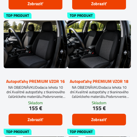
Zobraziť
Zobraziť
TOP PRODUKT
TOP PRODUKT
Autopoťahy PREMIUM VZOR 16
Autopoťahy PREMIUM VZOR 18
NA OBJEDNÁVKUDodacia lehota 10
NA OBJEDNÁVKUDodacia lehota 10
dní.Kvalitné autopoťahy z tkaninového
dní.Kvalitné autopoťahy z tkaninového
čalúníckeho materiálu.Podvrsrvenie
čalúníckeho materiálu.Podvrsrvenie
molitan 5 mm.
molitan 5 mm.Pre objednanie autopoťahu
Skladom
Skladom
na mieru je potrebné vyplniť
155 €
155 €
objednávkový formulár.OBJEDNAŤ TU
Zobraziť
Zobraziť
TOP PRODUKT
TOP PRODUKT