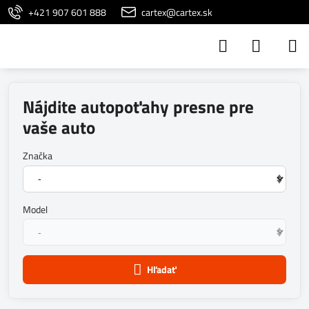
+421 907 601 888
cartex@cartex.sk
Nájdite autopoťahy presne pre
vaše auto
Značka
Model
Hľadať