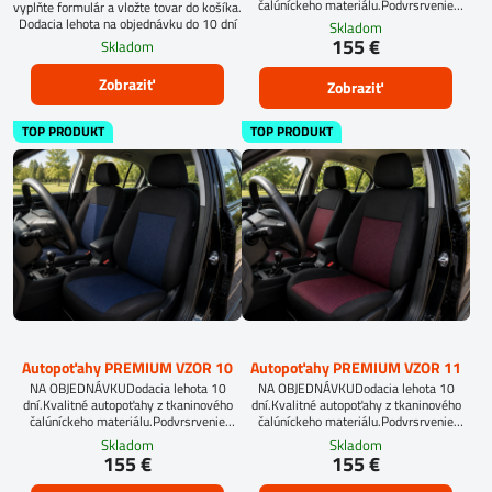
čalúníckeho materiálu.Podvrsrvenie
vyplňte formulár a vložte tovar do košíka.
molitan 5 mm.Pri objednávke
Dodacia lehota na objednávku do 10 dní
Skladom
autopoťahov šitých na mieru, vyplňte
155 €
Skladom
prosím údaje o sedadlách Vášho
automobilu.
Zobraziť
Zobraziť
TOP PRODUKT
TOP PRODUKT
Autopoťahy PREMIUM VZOR 10
Autopoťahy PREMIUM VZOR 11
NA OBJEDNÁVKUDodacia lehota 10
NA OBJEDNÁVKUDodacia lehota 10
dní.Kvalitné autopoťahy z tkaninového
dní.Kvalitné autopoťahy z tkaninového
čalúníckeho materiálu.Podvrsrvenie
čalúníckeho materiálu.Podvrsrvenie
molitan 5 mm.
molitan 5 mm.
Skladom
Skladom
155 €
155 €