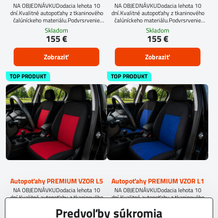
NA OBJEDNÁVKUDodacia lehota 10
NA OBJEDNÁVKUDodacia lehota 10
dní.Kvalitné autopoťahy z tkaninového
dní.Kvalitné autopoťahy z tkaninového
čalúníckeho materiálu.Podvrsrvenie
čalúníckeho materiálu.Podvrsrvenie
molitan 5 mm.
molitan 5 mm.
Skladom
Skladom
155 €
155 €
Zobraziť
Zobraziť
TOP PRODUKT
TOP PRODUKT
Autopoťahy PREMIUM VZOR L5
Autopoťahy PREMIUM VZOR L1
NA OBJEDNÁVKUDodacia lehota 10
NA OBJEDNÁVKUDodacia lehota 10
dní.Kvalitné autopoťahy z tkaninového
dní.Kvalitné autopoťahy z tkaninového
čalúníckeho materiálu.Podvrsrvenie
čalúníckeho materiálu.Podvrsrvenie
Predvoľby súkromia
molitan 5 mm.
molitan 5 mm.
Skladom
Skladom