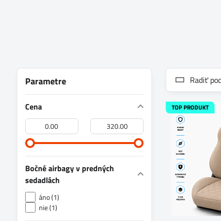
Radiť pod
Parametre
Cena
TOP PRODUKT
Od:
Do:
Bočné airbagy v predných
sedadlách
áno (1)
nie (1)