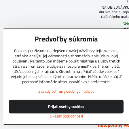
7
NA OBJEDNÁVKUD
dní.Kvalitné auto
čalúníckeho mate
molit
Sk
15
Predvoľby súkromia
Zob
Cookies používame na zlepšenie vašej návštevy tejto webovej
TOP PRODUKT
stránky, analýzu jej výkonnosti a zhromažďovanie údajov o jej
používaní. Na tento účel môžeme použiť nástroje a služby tretích
strán a zhromaždené údaje sa môžu preniesť k partnerom v EÚ,
USA alebo iných krajinách. Kliknutím na „Prijať všetky cookies“
vyjadrujete svoj súhlas s týmto spracovaním. Nižšie môžete nájsť
podrobné informácie alebo upraviť svoje preferencie.
Zásady ochrany osobných údajov
Prijať všetky cookies
Ukázať podrobnosti
Autopoťahy P