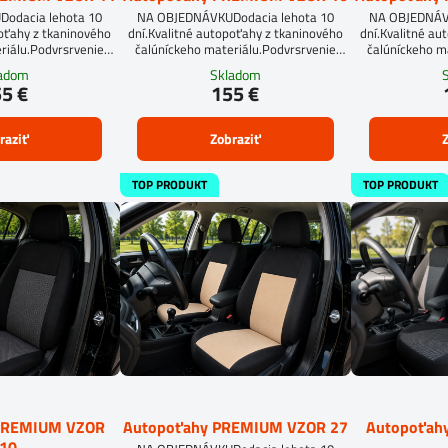
odacia lehota 10
NA OBJEDNÁVKUDodacia lehota 10
NA OBJEDNÁVK
poťahy z tkaninového
dní.Kvalitné autopoťahy z tkaninového
dní.Kvalitné au
riálu.Podvrsrvenie
čalúníckeho materiálu.Podvrsrvenie
čalúníckeho m
an 5 mm.
molitan 5 mm.
molitan 5 
ladom
Skladom
autopoťahu na mi
5 €
155 €
objednávkový 
raziť
Zobraziť
Z
TOP PRODUKT
TOP PRODUKT
PREMIUM VZOR
Autopoťahy PREMIUM VZOR 27
Autopoťah
10