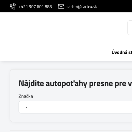
+421 907 601 888
cartex@cartex.sk
Úvodná s
Nájdite autopoťahy presne pre 
Značka