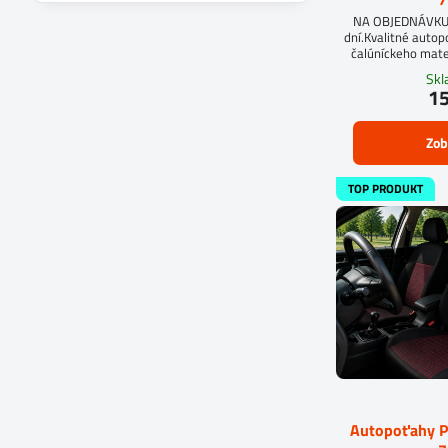
filtra
NA OBJEDNÁVKUD
fulltextom
dní.Kvalitné auto
čalúníckeho mate
molitan 5 mm
Sk
autopoťahu na mier
15
objednávkový fo
Zob
TOP PRODUKT
Autopoťahy 