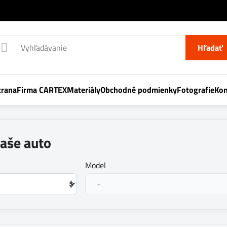
Hľadať
trana
Firma CARTEX
Materiály
Obchodné podmienky
Fotografie
Kon
vaše auto
Model