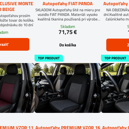
XCLUSIVE MONTE
Autopoťahy FIAT PANDA
Autopoťahy
 BEIGE
SKLADOM Autopoťahy šité na mieru pre
NA OBJEDNÁVK
vozidlo FIAT PANDA. Materiál: vysoko
dní.Kvalitné au
autopoťahov prosím
kvalitná tkanina používaná pri výrobe
čalúníckeho m
ložte tovar do košíka.
sedadiel.
molitan 5 
objednávku do 10 dní
Skladom
autopoťahov ši
71,75 €
ladom
prosím údaj
au
raziť
Do košíka
Z
TOP PRODUKT
TOP PRODUKT
REMIUM VZOR 11
Autopoťahy PREMIUM VZOR 16
Autopoťahy