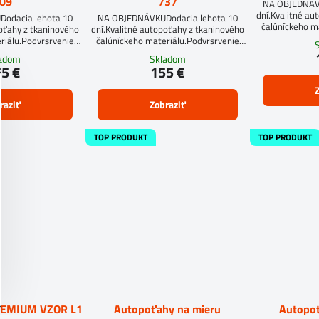
09
737
NA OBJEDNÁVK
dní.Kvalitné au
odacia lehota 10
NA OBJEDNÁVKUDodacia lehota 10
čalúníckeho m
poťahy z tkaninového
dní.Kvalitné autopoťahy z tkaninového
mol
riálu.Podvrsrvenie
čalúníckeho materiálu.Podvrsrvenie
an 5 mm.
molitan 5 mm.
ladom
Skladom
5 €
155 €
Z
raziť
Zobraziť
TOP PRODUKT
TOP PRODUKT
REMIUM VZOR L1
Autopoťahy na mieru
Autopoť