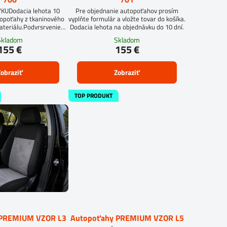
UDodacia lehota 10
Pre objednanie autopoťahov prosím
topoťahy z tkaninového
vyplňte formulár a vložte tovar do košíka.
ateriálu.Podvrsrvenie
Dodacia lehota na objednávku do 10 dní.
itan 5 mm.
Skladom
Skladom
155 €
155 €
obraziť
Zobraziť
TOP PRODUKT
 PREMIUM VZOR L3
Autopoťahy PREMIUM VZOR L5