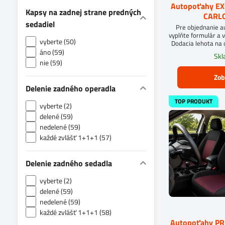
Autopoťahy E
Kapsy na zadnej strane predných
CARLO
sedadiel
Pre objednanie 
vyplňte formulár a v
vyberte (50)
Dodacia lehota na 
áno (59)
Sk
nie (59)
Zob
Delenie zadného operadla
TOP PRODUKT
vyberte (2)
delené (59)
nedelené (59)
každé zvlášť 1+1+1 (57)
Delenie zadného sedadla
vyberte (2)
delené (59)
nedelené (59)
každé zvlášť 1+1+1 (58)
Autopoťahy P