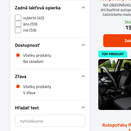
NA OBJEDNÁVKUD
Zadná lakťová opierka
dní.Kvalitné auto
čalúníckeho mate
vyberte (40)
molit
Sk
áno (59)
15
nie (59)
Zob
Dostupnosť
TOP PRODUKT
Všetky produkty
Iba skladom
Zľava
Všetky produkty
V zľave
Hľadať text
Prehľadať
Autopoťahy 
výsledky
7