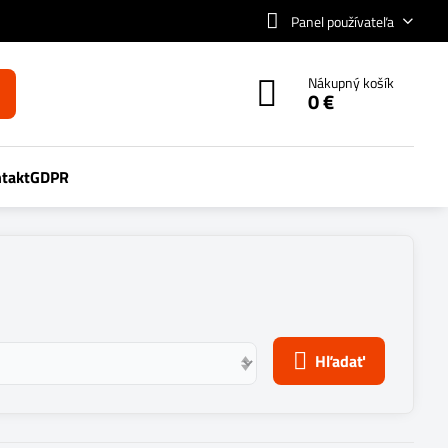
Panel používateľa
Nákupný košík
0 €
takt
GDPR
Hľadať