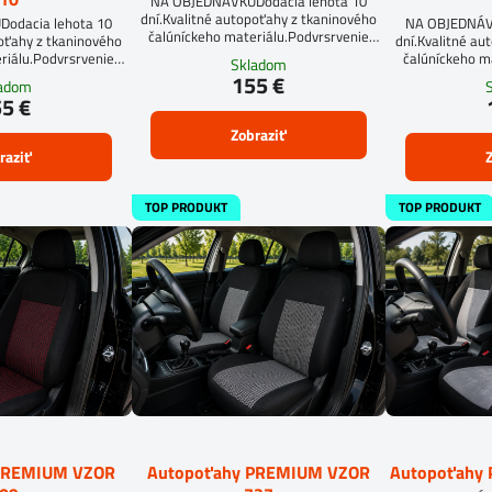
NA OBJEDNÁVKUDodacia lehota 10
dní.Kvalitné autopoťahy z tkaninového
odacia lehota 10
NA OBJEDNÁVK
čalúníckeho materiálu.Podvrsrvenie
poťahy z tkaninového
dní.Kvalitné au
molitan 5 mm.
riálu.Podvrsrvenie
čalúníckeho m
Skladom
.Pre objednanie
mol
155 €
ladom
u je potrebné vyplniť
5 €
rmulár.OBJEDNAŤ TU
Zobraziť
raziť
Z
TOP PRODUKT
TOP PRODUKT
PREMIUM VZOR
Autopoťahy PREMIUM VZOR
Autopoťahy