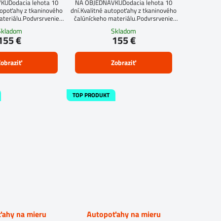
UDodacia lehota 10
NA OBJEDNÁVKUDodacia lehota 10
topoťahy z tkaninového
dní.Kvalitné autopoťahy z tkaninového
ateriálu.Podvrsrvenie
čalúníckeho materiálu.Podvrsrvenie
itan 5 mm.
molitan 5 mm.
Skladom
Skladom
155 €
155 €
obraziť
Zobraziť
TOP PRODUKT
ahy na mieru
Autopoťahy na mieru