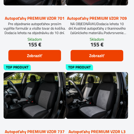
Autopoťahy PREMIUM VZOR 701
Autopoťahy PREMIUM VZOR 709
Pre objednanie autopoťahov prosím
NA OBJEDNÁVKUDodacia lehota 10
vyplňte formulár a vložte tovar do košíka.
dní.Kvalitné autopoťahy z tkaninového
Dodacia lehota na objednávku do 10 dní.
čalúníckeho materiálu.Podvrsrvenie
molitan 5 mm.
Skladom
Skladom
155 €
155 €
Zobraziť
Zobraziť
TOP PRODUKT
TOP PRODUKT
Autopoťahy PREMIUM VZOR 737
Autopoťahy PREMIUM VZOR L3