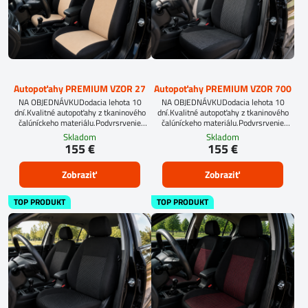
Autopoťahy PREMIUM VZOR 27
Autopoťahy PREMIUM VZOR 700
NA OBJEDNÁVKUDodacia lehota 10
NA OBJEDNÁVKUDodacia lehota 10
dní.Kvalitné autopoťahy z tkaninového
dní.Kvalitné autopoťahy z tkaninového
čalúníckeho materiálu.Podvrsrvenie
čalúníckeho materiálu.Podvrsrvenie
molitan 5 mm.
molitan 5 mm.
Skladom
Skladom
155 €
155 €
Zobraziť
Zobraziť
TOP PRODUKT
TOP PRODUKT