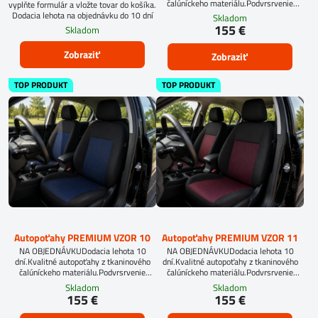
čalúníckeho materiálu.Podvrsrvenie
vyplňte formulár a vložte tovar do košíka.
molitan 5 mm.Pri objednávke
Dodacia lehota na objednávku do 10 dní
Skladom
autopoťahov šitých na mieru, vyplňte
155 €
Skladom
prosím údaje o sedadlách Vášho
automobilu.
Zobraziť
Zobraziť
TOP PRODUKT
TOP PRODUKT
Autopoťahy PREMIUM VZOR 10
Autopoťahy PREMIUM VZOR 11
NA OBJEDNÁVKUDodacia lehota 10
NA OBJEDNÁVKUDodacia lehota 10
dní.Kvalitné autopoťahy z tkaninového
dní.Kvalitné autopoťahy z tkaninového
čalúníckeho materiálu.Podvrsrvenie
čalúníckeho materiálu.Podvrsrvenie
molitan 5 mm.
molitan 5 mm.
Skladom
Skladom
155 €
155 €