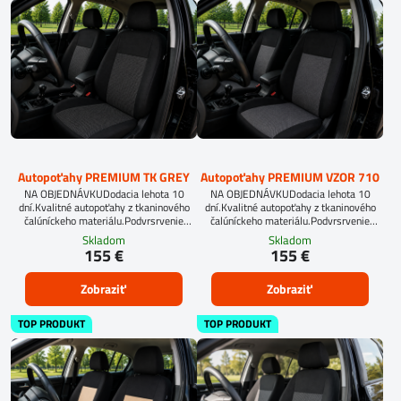
Autopoťahy PREMIUM TK GREY
Autopoťahy PREMIUM VZOR 710
NA OBJEDNÁVKUDodacia lehota 10
NA OBJEDNÁVKUDodacia lehota 10
dní.Kvalitné autopoťahy z tkaninového
dní.Kvalitné autopoťahy z tkaninového
čalúníckeho materiálu.Podvrsrvenie
čalúníckeho materiálu.Podvrsrvenie
molitan 5 mm.Pre objednanie autopoťahu
molitan 5 mm.Pre objednanie autopoťahu
Skladom
Skladom
na mieru je potrebné vyplniť
na mieru je potrebné vyplniť
155 €
155 €
objednávkový formulár.OBJEDNAŤ TU
objednávkový formulár.OBJEDNAŤ TU
Zobraziť
Zobraziť
TOP PRODUKT
TOP PRODUKT