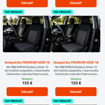
Zobraziť
Zobraziť
TOP PRODUKT
TOP PRODUKT
Autopoťahy PREMIUM VZOR 16
Autopoťahy PREMIUM VZOR 18
NA OBJEDNÁVKUDodacia lehota 10
NA OBJEDNÁVKUDodacia lehota 10
dní.Kvalitné autopoťahy z tkaninového
dní.Kvalitné autopoťahy z tkaninového
čalúníckeho materiálu.Podvrsrvenie
čalúníckeho materiálu.Podvrsrvenie
molitan 5 mm.
molitan 5 mm.Pre objednanie autopoťahu
Skladom
Skladom
na mieru je potrebné vyplniť
155 €
155 €
objednávkový formulár.OBJEDNAŤ TU
Zobraziť
Zobraziť
TOP PRODUKT
TOP PRODUKT