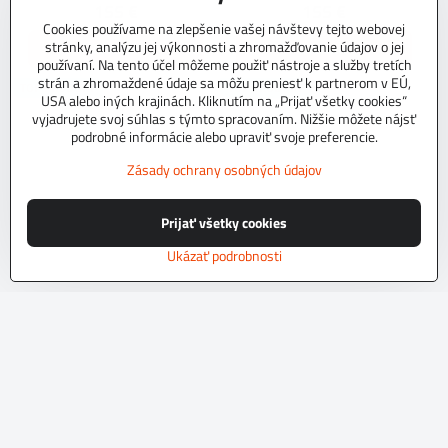
155 €
155 €
Cookies používame na zlepšenie vašej návštevy tejto webovej
stránky, analýzu jej výkonnosti a zhromažďovanie údajov o jej
Zobraziť
Zobraziť
používaní. Na tento účel môžeme použiť nástroje a služby tretích
strán a zhromaždené údaje sa môžu preniesť k partnerom v EÚ,
TOP PRODUKT
TOP PRODUKT
USA alebo iných krajinách. Kliknutím na „Prijať všetky cookies“
vyjadrujete svoj súhlas s týmto spracovaním. Nižšie môžete nájsť
podrobné informácie alebo upraviť svoje preferencie.
Zásady ochrany osobných údajov
Prijať všetky cookies
Ukázať podrobnosti
Autopoťahy na mieru EXCLUSIVE
Autopoťahy na mieru EXCLUSIVE
L4 C
709 C
NA OBJEDNÁVKU do 10 dní.Kvalitné
NA OBJEDNÁVKU do 10 dní.Kvalitné
autopoťahy z originálneho tkaninového
autopoťahy z originálneho tkaninového
čalúníckeho materiálu.Podvrsrvenie
čalúníckeho materiálu.Podvrsrvenie
molitan 5 mm.Pre objednanie autopoťahu
molitan 5 mm.Pre objednanie autopoťahu
Skladom
Skladom
na mieru je potrebné vyplniť
na mieru je potrebné vyplniť
197 €
197 €
objednávkový formulár.
objednávkový formulár.
Zobraziť
Zobraziť