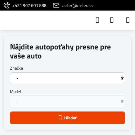
+421 907 601 888
cartex@cartex.sk
Nájdite autopoťahy presne pre
vaše auto
Značka
Model
Hľadať