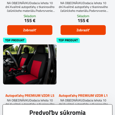
NA OBJEDNÁVKUDodacia lehota 10
NA OBJEDNÁVKUDodacia lehota 10
dní.Kvalitné autopoťahy z tkaninového
dní.Kvalitné autopoťahy z tkaninového
čalúníckeho materiálu.Podvrsrvenie
čalúníckeho materiálu.Podvrsrvenie
molitan 5 mm.
molitan 5 mm.
Skladom
Skladom
155 €
155 €
Zobraziť
Zobraziť
TOP PRODUKT
TOP PRODUKT
Autopoťahy PREMIUM VZOR L5
Autopoťahy PREMIUM VZOR L1
NA OBJEDNÁVKUDodacia lehota 10
NA OBJEDNÁVKUDodacia lehota 10
dní.Kvalitné autopoťahy z tkaninového
dní.Kvalitné autopoťahy z tkaninového
čalúníckeho materiálu.Podvrsrvenie
čalúníckeho materiálu.Podvrsrvenie
Predvoľby súkromia
molitan 5 mm.
molitan 5 mm.
Skladom
Skladom