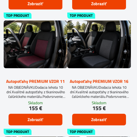
Zobraziť
Zobraziť
TOP PRODUKT
TOP PRODUKT
Autopoťahy PREMIUM VZOR 11
Autopoťahy PREMIUM VZOR 16
NA OBJEDNÁVKUDodacia lehota 10
NA OBJEDNÁVKUDodacia lehota 10
dní.Kvalitné autopoťahy z tkaninového
dní.Kvalitné autopoťahy z tkaninového
čalúníckeho materiálu.Podvrsrvenie
čalúníckeho materiálu.Podvrsrvenie
molitan 5 mm.
molitan 5 mm.
Skladom
Skladom
155 €
155 €
Zobraziť
Zobraziť
TOP PRODUKT
TOP PRODUKT