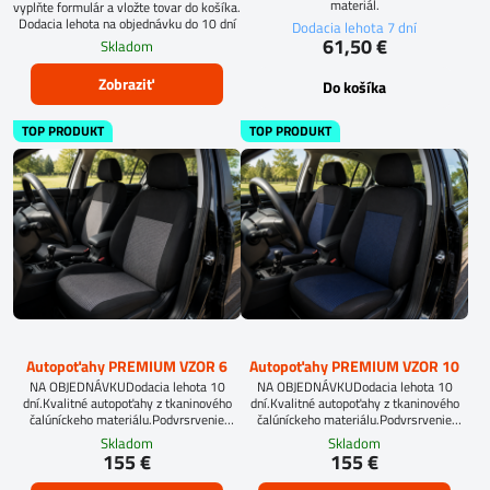
materiál.
vyplňte formulár a vložte tovar do košíka.
Dodacia lehota na objednávku do 10 dní
Dodacia lehota 7 dní
61,50 €
Skladom
Zobraziť
Do košíka
TOP PRODUKT
TOP PRODUKT
Autopoťahy PREMIUM VZOR 6
Autopoťahy PREMIUM VZOR 10
NA OBJEDNÁVKUDodacia lehota 10
NA OBJEDNÁVKUDodacia lehota 10
dní.Kvalitné autopoťahy z tkaninového
dní.Kvalitné autopoťahy z tkaninového
čalúníckeho materiálu.Podvrsrvenie
čalúníckeho materiálu.Podvrsrvenie
molitan 5 mm.Pri objednávke
molitan 5 mm.
Skladom
Skladom
autopoťahov šitých na mieru, vyplňte
155 €
155 €
prosím údaje o sedadlách Vášho
automobilu.