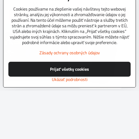
155 €
155 €
Cookies používame na zlepšenie vašej návštevy tejto webovej
stránky, analýzu jej výkonnosti a zhromažďovanie údajov o jej
Zobraziť
Zobraziť
používaní. Na tento účel môžeme použiť nástroje a služby tretích
strán a zhromaždené údaje sa môžu preniesť k partnerom v EÚ,
TOP PRODUKT
TOP PRODUKT
USA alebo iných krajinách. Kliknutím na „Prijať všetky cookies“
vyjadrujete svoj súhlas s týmto spracovaním. Nižšie môžete nájsť
podrobné informácie alebo upraviť svoje preferencie.
Zásady ochrany osobných údajov
Prijať všetky cookies
Ukázať podrobnosti
Autopoťahy PREMIUM VZOR L1
Autopoťahy na mieru EXCLUSIVE
L4 C
NA OBJEDNÁVKUDodacia lehota 10
dní.Kvalitné autopoťahy z tkaninového
NA OBJEDNÁVKU do 10 dní.Kvalitné
čalúníckeho materiálu.Podvrsrvenie
autopoťahy z originálneho tkaninového
molitan 5 mm.
čalúníckeho materiálu.Podvrsrvenie
Skladom
molitan 5 mm.Pre objednanie autopoťahu
155 €
Skladom
na mieru je potrebné vyplniť
197 €
objednávkový formulár.
Zobraziť
Zobraziť