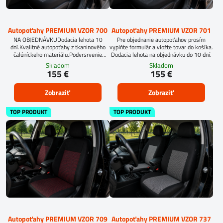
Autopoťahy PREMIUM VZOR 700
Autopoťahy PREMIUM VZOR 701
NA OBJEDNÁVKUDodacia lehota 10
Pre objednanie autopoťahov prosím
dní.Kvalitné autopoťahy z tkaninového
vyplňte formulár a vložte tovar do košíka.
čalúníckeho materiálu.Podvrsrvenie
Dodacia lehota na objednávku do 10 dní.
molitan 5 mm.
Skladom
Skladom
155 €
155 €
Zobraziť
Zobraziť
TOP PRODUKT
TOP PRODUKT
Autopoťahy PREMIUM VZOR 709
Autopoťahy PREMIUM VZOR 737