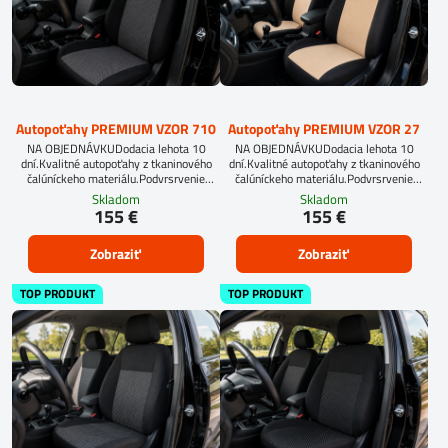
Autopoťahy PREMIUM VZOR 710
Autopoťahy PREMIUM VZOR 27
NA OBJEDNÁVKUDodacia lehota 10
NA OBJEDNÁVKUDodacia lehota 10
dní.Kvalitné autopoťahy z tkaninového
dní.Kvalitné autopoťahy z tkaninového
čalúníckeho materiálu.Podvrsrvenie
čalúníckeho materiálu.Podvrsrvenie
molitan 5 mm.Pre objednanie autopoťahu
molitan 5 mm.
Skladom
Skladom
na mieru je potrebné vyplniť
155 €
155 €
objednávkový formulár.OBJEDNAŤ TU
Zobraziť
Zobraziť
TOP PRODUKT
TOP PRODUKT