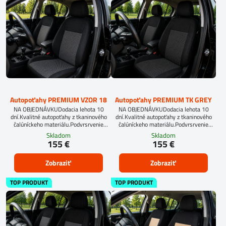
Autopoťahy PREMIUM VZOR 18
Autopoťahy PREMIUM TK GREY
NA OBJEDNÁVKUDodacia lehota 10
NA OBJEDNÁVKUDodacia lehota 10
dní.Kvalitné autopoťahy z tkaninového
dní.Kvalitné autopoťahy z tkaninového
čalúníckeho materiálu.Podvrsrvenie
čalúníckeho materiálu.Podvrsrvenie
molitan 5 mm.Pre objednanie autopoťahu
molitan 5 mm.Pre objednanie autopoťahu
Skladom
Skladom
na mieru je potrebné vyplniť
na mieru je potrebné vyplniť
155 €
155 €
objednávkový formulár.OBJEDNAŤ TU
objednávkový formulár.OBJEDNAŤ TU
Zobraziť
Zobraziť
TOP PRODUKT
TOP PRODUKT