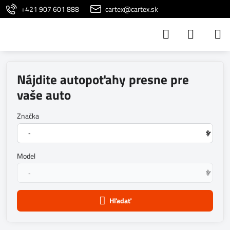
+421 907 601 888
cartex@cartex.sk
Nájdite autopoťahy presne pre
vaše auto
Značka
Model
Hľadať