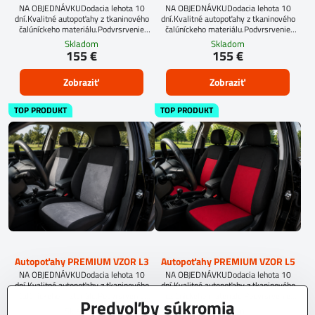
NA OBJEDNÁVKUDodacia lehota 10
NA OBJEDNÁVKUDodacia lehota 10
dní.Kvalitné autopoťahy z tkaninového
dní.Kvalitné autopoťahy z tkaninového
čalúníckeho materiálu.Podvrsrvenie
čalúníckeho materiálu.Podvrsrvenie
molitan 5 mm.
molitan 5 mm.
Skladom
Skladom
155 €
155 €
Zobraziť
Zobraziť
TOP PRODUKT
TOP PRODUKT
Autopoťahy PREMIUM VZOR L3
Autopoťahy PREMIUM VZOR L5
NA OBJEDNÁVKUDodacia lehota 10
NA OBJEDNÁVKUDodacia lehota 10
dní.Kvalitné autopoťahy z tkaninového
dní.Kvalitné autopoťahy z tkaninového
čalúníckeho materiálu.Podvrsrvenie
čalúníckeho materiálu.Podvrsrvenie
Predvoľby súkromia
molitan 5 mm.
molitan 5 mm.
Skladom
Skladom