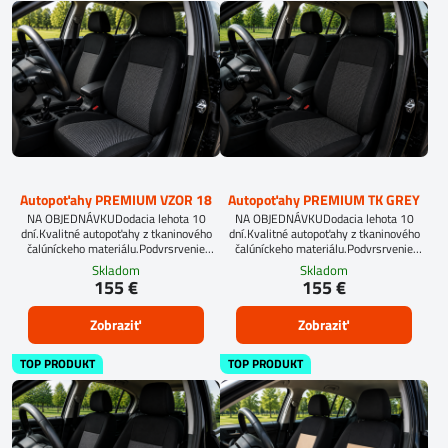
Autopoťahy PREMIUM VZOR 18
Autopoťahy PREMIUM TK GREY
NA OBJEDNÁVKUDodacia lehota 10
NA OBJEDNÁVKUDodacia lehota 10
dní.Kvalitné autopoťahy z tkaninového
dní.Kvalitné autopoťahy z tkaninového
čalúníckeho materiálu.Podvrsrvenie
čalúníckeho materiálu.Podvrsrvenie
molitan 5 mm.Pre objednanie autopoťahu
molitan 5 mm.Pre objednanie autopoťahu
Skladom
Skladom
na mieru je potrebné vyplniť
na mieru je potrebné vyplniť
155 €
155 €
objednávkový formulár.OBJEDNAŤ TU
objednávkový formulár.OBJEDNAŤ TU
Zobraziť
Zobraziť
TOP PRODUKT
TOP PRODUKT