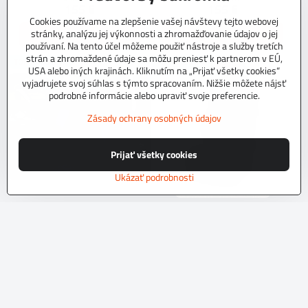
155 €
155 €
Cookies používame na zlepšenie vašej návštevy tejto webovej
stránky, analýzu jej výkonnosti a zhromažďovanie údajov o jej
Zobraziť
Zobraziť
používaní. Na tento účel môžeme použiť nástroje a služby tretích
strán a zhromaždené údaje sa môžu preniesť k partnerom v EÚ,
TOP PRODUKT
TOP PRODUKT
USA alebo iných krajinách. Kliknutím na „Prijať všetky cookies“
vyjadrujete svoj súhlas s týmto spracovaním. Nižšie môžete nájsť
podrobné informácie alebo upraviť svoje preferencie.
Zásady ochrany osobných údajov
Prijať všetky cookies
Ukázať podrobnosti
Autopoťahy PREMIUM VZOR L1
Autopoťahy na mieru EXCLUSIVE
L4 C
NA OBJEDNÁVKUDodacia lehota 10
dní.Kvalitné autopoťahy z tkaninového
NA OBJEDNÁVKU do 10 dní.Kvalitné
čalúníckeho materiálu.Podvrsrvenie
autopoťahy z originálneho tkaninového
molitan 5 mm.
čalúníckeho materiálu.Podvrsrvenie
Skladom
molitan 5 mm.Pre objednanie autopoťahu
155 €
Skladom
na mieru je potrebné vyplniť
197 €
objednávkový formulár.
Zobraziť
Zobraziť