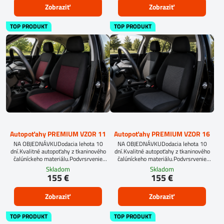
Zobraziť
Zobraziť
TOP PRODUKT
TOP PRODUKT
Autopoťahy PREMIUM VZOR 11
Autopoťahy PREMIUM VZOR 16
NA OBJEDNÁVKUDodacia lehota 10
NA OBJEDNÁVKUDodacia lehota 10
dní.Kvalitné autopoťahy z tkaninového
dní.Kvalitné autopoťahy z tkaninového
čalúníckeho materiálu.Podvrsrvenie
čalúníckeho materiálu.Podvrsrvenie
molitan 5 mm.
molitan 5 mm.
Skladom
Skladom
155 €
155 €
Zobraziť
Zobraziť
TOP PRODUKT
TOP PRODUKT