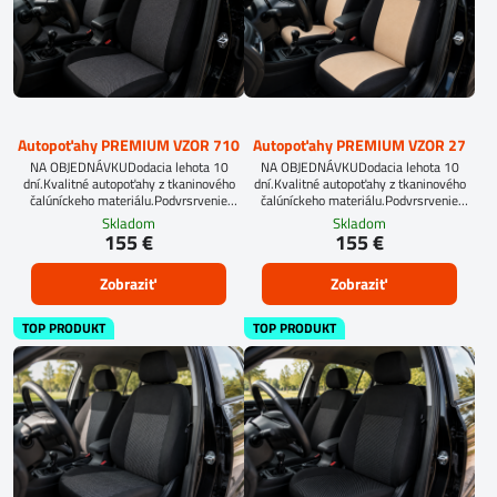
Autopoťahy PREMIUM VZOR 710
Autopoťahy PREMIUM VZOR 27
NA OBJEDNÁVKUDodacia lehota 10
NA OBJEDNÁVKUDodacia lehota 10
dní.Kvalitné autopoťahy z tkaninového
dní.Kvalitné autopoťahy z tkaninového
čalúníckeho materiálu.Podvrsrvenie
čalúníckeho materiálu.Podvrsrvenie
molitan 5 mm.Pre objednanie autopoťahu
molitan 5 mm.
Skladom
Skladom
na mieru je potrebné vyplniť
155 €
155 €
objednávkový formulár.OBJEDNAŤ TU
Zobraziť
Zobraziť
TOP PRODUKT
TOP PRODUKT