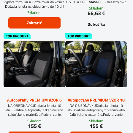
vyplňte formulár a vložte tovar do košíka.
TRAFIC a OPEL VIAVRO 3 - miestny 1+2.
Dodacia lehota na objednávku do 10 dní
Skladom
66,63 €
Skladom
Zobraziť
Do košíka
TOP PRODUKT
TOP PRODUKT
Autopoťahy PREMIUM VZOR 6
Autopoťahy PREMIUM VZOR 10
NA OBJEDNÁVKUDodacia lehota 10
NA OBJEDNÁVKUDodacia lehota 10
dní.Kvalitné autopoťahy z tkaninového
dní.Kvalitné autopoťahy z tkaninového
čalúníckeho materiálu.Podvrsrvenie
čalúníckeho materiálu.Podvrsrvenie
molitan 5 mm.Pri objednávke
molitan 5 mm.
Skladom
Skladom
autopoťahov šitých na mieru, vyplňte
155 €
155 €
prosím údaje o sedadlách Vášho
automobilu.