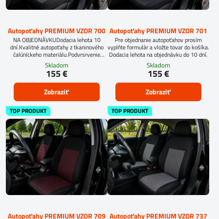
Autopoťahy PREMIUM VZOR 700
Autopoťahy PREMIUM VZOR 701
NA OBJEDNÁVKUDodacia lehota 10
Pre objednanie autopoťahov prosím
dní.Kvalitné autopoťahy z tkaninového
vyplňte formulár a vložte tovar do košíka.
čalúníckeho materiálu.Podvrsrvenie
Dodacia lehota na objednávku do 10 dní.
molitan 5 mm.
Skladom
Skladom
155 €
155 €
Zobraziť
Zobraziť
TOP PRODUKT
TOP PRODUKT
Autopoťahy PREMIUM VZOR 709
Autopoťahy PREMIUM VZOR 737