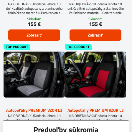
NA OBJEDNÁVKUDodacia lehota 10
NA OBJEDNÁVKUDodacia lehota 10
dní.Kvalitné autopoťahy z tkaninového
dní.Kvalitné autopoťahy z tkaninového
čalúníckeho materiálu.Podvrsrvenie
čalúníckeho materiálu.Podvrsrvenie
molitan 5 mm.
molitan 5 mm.
Skladom
Skladom
155 €
155 €
Zobraziť
Zobraziť
TOP PRODUKT
TOP PRODUKT
Autopoťahy PREMIUM VZOR L3
Autopoťahy PREMIUM VZOR L5
NA OBJEDNÁVKUDodacia lehota 10
NA OBJEDNÁVKUDodacia lehota 10
dní.Kvalitné autopoťahy z tkaninového
dní.Kvalitné autopoťahy z tkaninového
čalúníckeho materiálu.Podvrsrvenie
čalúníckeho materiálu.Podvrsrvenie
Predvoľby súkromia
molitan 5 mm.
molitan 5 mm.
Skladom
Skladom