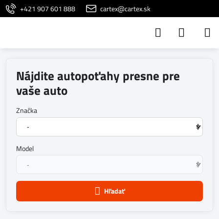
+421 907 601 888
cartex@cartex.sk
Nájdite autopoťahy presne pre
vaše auto
Značka
Model
Hľadať