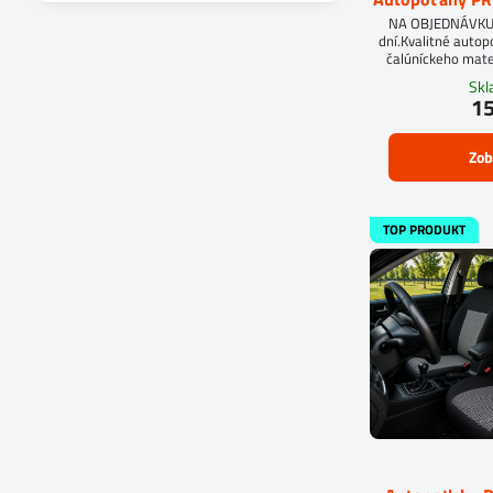
filtra
NA OBJEDNÁVKUD
fulltextom
dní.Kvalitné auto
čalúníckeho mate
molit
Sk
15
Zob
TOP PRODUKT