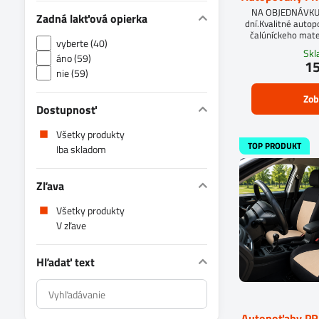
NA OBJEDNÁVKUD
Zadná lakťová opierka
dní.Kvalitné auto
čalúníckeho mate
vyberte (40)
molit
Sk
áno (59)
15
nie (59)
Zob
Dostupnosť
Všetky produkty
TOP PRODUKT
Iba skladom
Zľava
Všetky produkty
V zľave
Hľadať text
Prehľadať
výsledky
Autopoťahy P