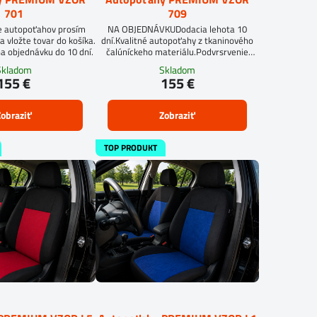
701
709
e autopoťahov prosím
NA OBJEDNÁVKUDodacia lehota 10
a vložte tovar do košíka.
dní.Kvalitné autopoťahy z tkaninového
a objednávku do 10 dní.
čalúníckeho materiálu.Podvrsrvenie
molitan 5 mm.
Skladom
Skladom
155 €
155 €
obraziť
Zobraziť
TOP PRODUKT