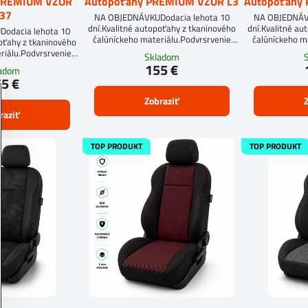
PREMIUM VZOR
Autopoťahy PREMIUM VZOR L3
Autopoťahy
37
NA OBJEDNÁVKUDodacia lehota 10
NA OBJEDNÁVK
dní.Kvalitné autopoťahy z tkaninového
dní.Kvalitné au
odacia lehota 10
čalúníckeho materiálu.Podvrsrvenie
čalúníckeho m
poťahy z tkaninového
molitan 5 mm.
mol
riálu.Podvrsrvenie
Skladom
an 5 mm.
155 €
ladom
5 €
Zobraziť
Z
raziť
TOP PRODUKT
TOP PRODUKT