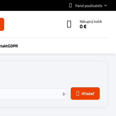
Panel používateľa
Nákupný košík
0 €
takt
GDPR
Hľadať