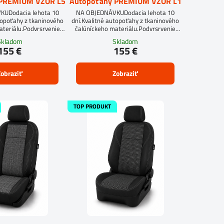
 PREMIUM VZOR L5
Autopoťahy PREMIUM VZOR L1
UDodacia lehota 10
NA OBJEDNÁVKUDodacia lehota 10
topoťahy z tkaninového
dní.Kvalitné autopoťahy z tkaninového
ateriálu.Podvrsrvenie
čalúníckeho materiálu.Podvrsrvenie
itan 5 mm.
molitan 5 mm.
Skladom
Skladom
155 €
155 €
obraziť
Zobraziť
TOP PRODUKT