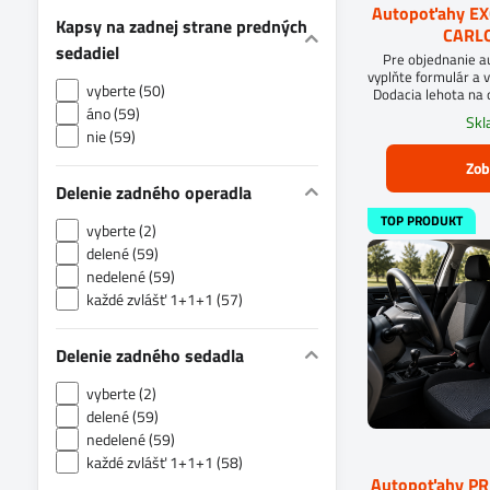
Autopoťahy E
Kapsy na zadnej strane predných
CARLO
sedadiel
Pre objednanie 
vyplňte formulár a v
vyberte (50)
Dodacia lehota na 
áno (59)
Sk
nie (59)
Zob
Delenie zadného operadla
TOP PRODUKT
vyberte (2)
delené (59)
nedelené (59)
každé zvlášť 1+1+1 (57)
Delenie zadného sedadla
vyberte (2)
delené (59)
nedelené (59)
každé zvlášť 1+1+1 (58)
Autopoťahy P