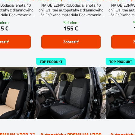
odacia lehota 10
NA OBJEDNÁVKUDodacia lehota 10
NA OBJEDNÁVK
poťahy z tkaninového
dní.Kvalitné autopoťahy z tkaninového
dní.Kvalitné au
riálu.Podvrsrvenie
čalúníckeho materiálu.Podvrsrvenie
čalúníckeho m
an 5 mm.
molitan 5 mm.Pre objednanie
molitan 5 
ladom
Skladom
autopoťahu na mieru je potrebné vyplniť
autopoťahu na mi
5 €
155 €
objednávkový formulár.OBJEDNAŤ TU
objednávkový 
raziť
Zobraziť
Z
TOP PRODUKT
TOP PRODUKT
REMIUM VZOR 27
Autopoťahy PREMIUM VZOR
Autopoťah