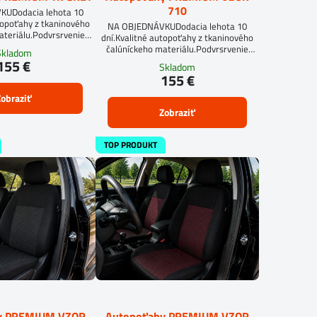
710
UDodacia lehota 10
topoťahy z tkaninového
NA OBJEDNÁVKUDodacia lehota 10
ateriálu.Podvrsrvenie
dní.Kvalitné autopoťahy z tkaninového
mm.Pre objednanie
čalúníckeho materiálu.Podvrsrvenie
Skladom
eru je potrebné vyplniť
molitan 5 mm.Pre objednanie
155 €
Skladom
formulár.OBJEDNAŤ TU
autopoťahu na mieru je potrebné vyplniť
155 €
objednávkový formulár.OBJEDNAŤ TU
obraziť
Zobraziť
TOP PRODUKT
y PREMIUM VZOR
Autopoťahy PREMIUM VZOR