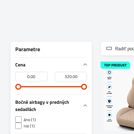
Radiť pod
Parametre
Cena
TOP PRODUKT
Od:
Do:
Bočné airbagy v predných
sedadlách
áno (1)
nie (1)