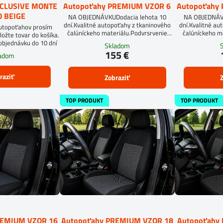
XCLUSIVE MONTE
Autopoťahy PREMIUM VZOR 6
Autopoťahy
 BEIGE
NA OBJEDNÁVKUDodacia lehota 10
NA OBJEDNÁVK
dní.Kvalitné autopoťahy z tkaninového
dní.Kvalitné au
autopoťahov prosím
čalúníckeho materiálu.Podvrsrvenie
čalúníckeho m
ložte tovar do košíka.
molitan 5 mm.Pri objednávke
mol
objednávku do 10 dní
Skladom
autopoťahov šitých na mieru, vyplňte
155 €
ladom
prosím údaje o sedadlách Vášho
automobilu.
raziť
Zobraziť
Z
TOP PRODUKT
TOP PRODUKT
REMIUM VZOR 16
Autopoťahy PREMIUM VZOR 18
Autopoťahy