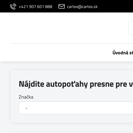
+421 907 601 888
cartex@cartex.sk
Úvodná s
Nájdite autopoťahy presne pre 
Značka