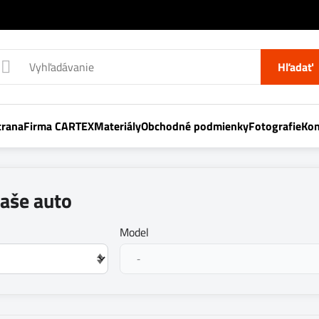
Hľadať
trana
Firma CARTEX
Materiály
Obchodné podmienky
Fotografie
Kon
vaše auto
Model