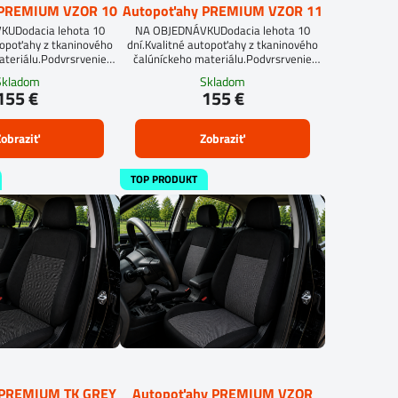
 PREMIUM VZOR 10
Autopoťahy PREMIUM VZOR 11
UDodacia lehota 10
NA OBJEDNÁVKUDodacia lehota 10
topoťahy z tkaninového
dní.Kvalitné autopoťahy z tkaninového
ateriálu.Podvrsrvenie
čalúníckeho materiálu.Podvrsrvenie
itan 5 mm.
molitan 5 mm.
Skladom
Skladom
155 €
155 €
obraziť
Zobraziť
TOP PRODUKT
 PREMIUM TK GREY
Autopoťahy PREMIUM VZOR