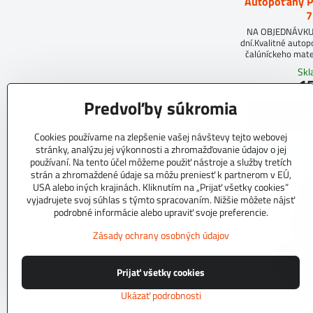
Autopoťahy 
7
NA OBJEDNÁVKUD
dní.Kvalitné auto
čalúníckeho mate
molit
Sk
15
Predvoľby súkromia
Zob
Cookies používame na zlepšenie vašej návštevy tejto webovej
TOP PRODUKT
stránky, analýzu jej výkonnosti a zhromažďovanie údajov o jej
používaní. Na tento účel môžeme použiť nástroje a služby tretích
strán a zhromaždené údaje sa môžu preniesť k partnerom v EÚ,
USA alebo iných krajinách. Kliknutím na „Prijať všetky cookies“
vyjadrujete svoj súhlas s týmto spracovaním. Nižšie môžete nájsť
podrobné informácie alebo upraviť svoje preferencie.
Zásady ochrany osobných údajov
Prijať všetky cookies
Ukázať podrobnosti