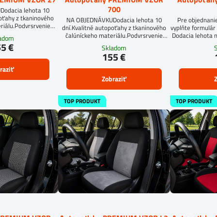
700
odacia lehota 10
poťahy z tkaninového
NA OBJEDNÁVKUDodacia lehota 10
Pre objednani
riálu.Podvrsrvenie
dní.Kvalitné autopoťahy z tkaninového
vyplňte formulár 
an 5 mm.
čalúníckeho materiálu.Podvrsrvenie
Dodacia lehota n
ladom
molitan 5 mm.
5 €
Skladom
155 €
raziť
Zobraziť
Z
TOP PRODUKT
TOP PRODUKT