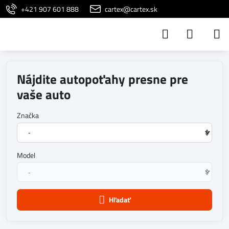
+421 907 601 888
cartex@cartex.sk
Nájdite autopoťahy presne pre
vaše auto
Značka
Model
Hľadať