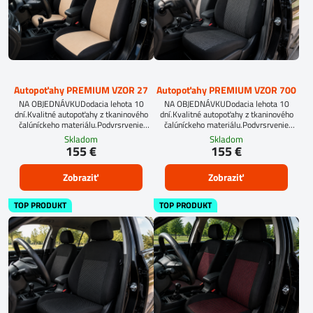
Autopoťahy PREMIUM VZOR 27
Autopoťahy PREMIUM VZOR 700
NA OBJEDNÁVKUDodacia lehota 10
NA OBJEDNÁVKUDodacia lehota 10
dní.Kvalitné autopoťahy z tkaninového
dní.Kvalitné autopoťahy z tkaninového
čalúníckeho materiálu.Podvrsrvenie
čalúníckeho materiálu.Podvrsrvenie
molitan 5 mm.
molitan 5 mm.
Skladom
Skladom
155 €
155 €
Zobraziť
Zobraziť
TOP PRODUKT
TOP PRODUKT