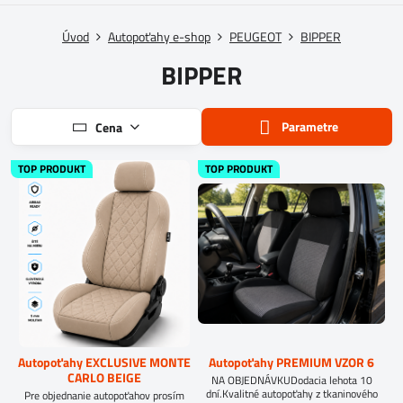
Úvod
Autopoťahy e-shop
PEUGEOT
BIPPER
BIPPER
Parametre
Cena
TOP PRODUKT
TOP PRODUKT
Autopoťahy EXCLUSIVE MONTE
Autopoťahy PREMIUM VZOR 6
CARLO BEIGE
NA OBJEDNÁVKUDodacia lehota 10
dní.Kvalitné autopoťahy z tkaninového
Pre objednanie autopoťahov prosím