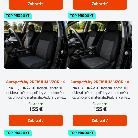
Zobraziť
Zobraziť
TOP PRODUKT
TOP PRODUKT
Autopoťahy PREMIUM VZOR 16
Autopoťahy PREMIUM VZOR 18
NA OBJEDNÁVKUDodacia lehota 10
NA OBJEDNÁVKUDodacia lehota 10
dní.Kvalitné autopoťahy z tkaninového
dní.Kvalitné autopoťahy z tkaninového
čalúníckeho materiálu.Podvrsrvenie
čalúníckeho materiálu.Podvrsrvenie
molitan 5 mm.
molitan 5 mm.Pre objednanie autopoťahu
Skladom
Skladom
na mieru je potrebné vyplniť
155 €
155 €
objednávkový formulár.OBJEDNAŤ TU
Zobraziť
Zobraziť
TOP PRODUKT
TOP PRODUKT