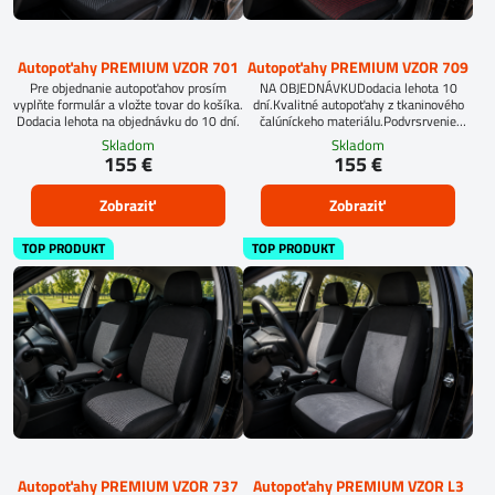
Autopoťahy PREMIUM VZOR 701
Autopoťahy PREMIUM VZOR 709
Pre objednanie autopoťahov prosím
NA OBJEDNÁVKUDodacia lehota 10
vyplňte formulár a vložte tovar do košíka.
dní.Kvalitné autopoťahy z tkaninového
Dodacia lehota na objednávku do 10 dní.
čalúníckeho materiálu.Podvrsrvenie
molitan 5 mm.
Skladom
Skladom
155 €
155 €
Zobraziť
Zobraziť
TOP PRODUKT
TOP PRODUKT
Autopoťahy PREMIUM VZOR 737
Autopoťahy PREMIUM VZOR L3