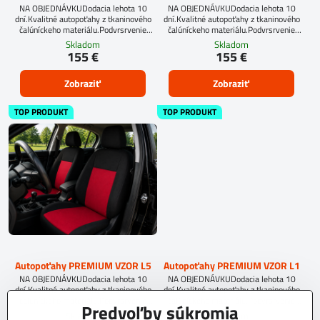
NA OBJEDNÁVKUDodacia lehota 10
NA OBJEDNÁVKUDodacia lehota 10
dní.Kvalitné autopoťahy z tkaninového
dní.Kvalitné autopoťahy z tkaninového
čalúníckeho materiálu.Podvrsrvenie
čalúníckeho materiálu.Podvrsrvenie
molitan 5 mm.
molitan 5 mm.
Skladom
Skladom
155 €
155 €
Zobraziť
Zobraziť
TOP PRODUKT
TOP PRODUKT
Autopoťahy PREMIUM VZOR L5
Autopoťahy PREMIUM VZOR L1
NA OBJEDNÁVKUDodacia lehota 10
NA OBJEDNÁVKUDodacia lehota 10
dní.Kvalitné autopoťahy z tkaninového
dní.Kvalitné autopoťahy z tkaninového
čalúníckeho materiálu.Podvrsrvenie
čalúníckeho materiálu.Podvrsrvenie
Predvoľby súkromia
molitan 5 mm.
molitan 5 mm.
Skladom
Skladom