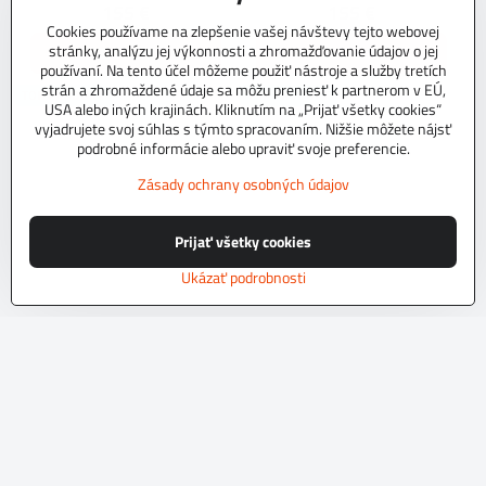
155 €
155 €
Cookies používame na zlepšenie vašej návštevy tejto webovej
stránky, analýzu jej výkonnosti a zhromažďovanie údajov o jej
Zobraziť
Zobraziť
používaní. Na tento účel môžeme použiť nástroje a služby tretích
strán a zhromaždené údaje sa môžu preniesť k partnerom v EÚ,
TOP PRODUKT
TOP PRODUKT
USA alebo iných krajinách. Kliknutím na „Prijať všetky cookies“
vyjadrujete svoj súhlas s týmto spracovaním. Nižšie môžete nájsť
podrobné informácie alebo upraviť svoje preferencie.
Zásady ochrany osobných údajov
Prijať všetky cookies
Ukázať podrobnosti
Autopoťahy na mieru EXCLUSIVE
Autopoťahy na mieru EXCLUSIVE
L4 C
709 C
NA OBJEDNÁVKU do 10 dní.Kvalitné
NA OBJEDNÁVKU do 10 dní.Kvalitné
autopoťahy z originálneho tkaninového
autopoťahy z originálneho tkaninového
čalúníckeho materiálu.Podvrsrvenie
čalúníckeho materiálu.Podvrsrvenie
molitan 5 mm.Pre objednanie autopoťahu
molitan 5 mm.Pre objednanie autopoťahu
Skladom
Skladom
na mieru je potrebné vyplniť
na mieru je potrebné vyplniť
197 €
197 €
objednávkový formulár.
objednávkový formulár.
Zobraziť
Zobraziť