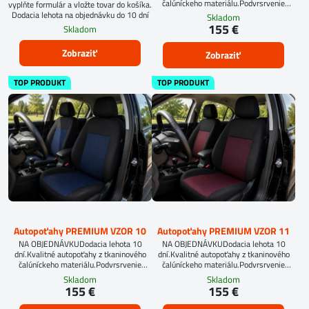
čalúníckeho materiálu.Podvrsrvenie
vyplňte formulár a vložte tovar do košíka.
molitan 5 mm.Pri objednávke
Dodacia lehota na objednávku do 10 dní
Skladom
autopoťahov šitých na mieru, vyplňte
155 €
Skladom
prosím údaje o sedadlách Vášho
automobilu.
Zobraziť
Zobraziť
TOP PRODUKT
TOP PRODUKT
Autopoťahy PREMIUM VZOR 10
Autopoťahy PREMIUM VZOR 11
NA OBJEDNÁVKUDodacia lehota 10
NA OBJEDNÁVKUDodacia lehota 10
dní.Kvalitné autopoťahy z tkaninového
dní.Kvalitné autopoťahy z tkaninového
čalúníckeho materiálu.Podvrsrvenie
čalúníckeho materiálu.Podvrsrvenie
molitan 5 mm.
molitan 5 mm.
Skladom
Skladom
155 €
155 €