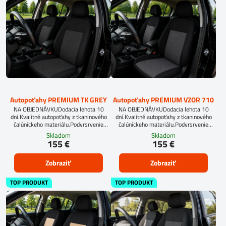
Autopoťahy PREMIUM TK GREY
Autopoťahy PREMIUM VZOR 710
NA OBJEDNÁVKUDodacia lehota 10
NA OBJEDNÁVKUDodacia lehota 10
dní.Kvalitné autopoťahy z tkaninového
dní.Kvalitné autopoťahy z tkaninového
čalúníckeho materiálu.Podvrsrvenie
čalúníckeho materiálu.Podvrsrvenie
molitan 5 mm.Pre objednanie autopoťahu
molitan 5 mm.Pre objednanie autopoťahu
Skladom
Skladom
na mieru je potrebné vyplniť
na mieru je potrebné vyplniť
155 €
155 €
objednávkový formulár.OBJEDNAŤ TU
objednávkový formulár.OBJEDNAŤ TU
Zobraziť
Zobraziť
TOP PRODUKT
TOP PRODUKT