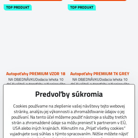
TOP PRODUKT
TOP PRODUKT
Autopoťahy PREMIUM VZOR 18
Autopoťahy PREMIUM TK GREY
NA OBJEDNÁVKUDodacia lehota 10
NA OBJEDNÁVKUDodacia lehota 10
dní.Kvalitné autopoťahy z tkaninového
dní.Kvalitné autopoťahy z tkaninového
čalúníckeho materiálu.Podvrsrvenie
čalúníckeho materiálu.Podvrsrvenie
Predvoľby súkromia
molitan 5 mm.Pre objednanie autopoťahu
molitan 5 mm.Pre objednanie autopoťahu
Skladom
Skladom
na mieru je potrebné vyplniť
na mieru je potrebné vyplniť
155 €
155 €
objednávkový formulár.OBJEDNAŤ TU
objednávkový formulár.OBJEDNAŤ TU
Cookies používame na zlepšenie vašej návštevy tejto webovej
stránky, analýzu jej výkonnosti a zhromažďovanie údajov o jej
Zobraziť
Zobraziť
používaní. Na tento účel môžeme použiť nástroje a služby tretích
strán a zhromaždené údaje sa môžu preniesť k partnerom v EÚ,
TOP PRODUKT
TOP PRODUKT
USA alebo iných krajinách. Kliknutím na „Prijať všetky cookies“
vyjadrujete svoj súhlas s týmto spracovaním. Nižšie môžete nájsť