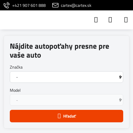
+421 907 601 888
cartex@cartex.sk
Nájdite autopoťahy presne pre
vaše auto
Značka
Model
Hľadať