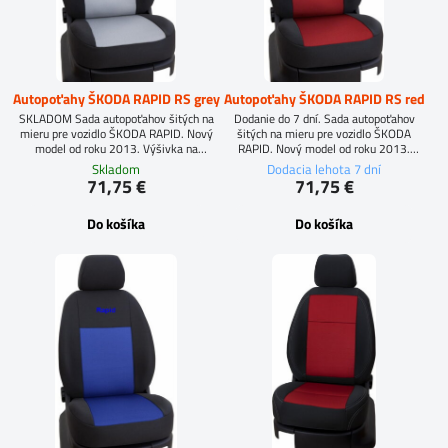
Autopoťahy ŠKODA RAPID RS grey
Autopoťahy ŠKODA RAPID RS red
SKLADOM Sada autopoťahov šitých na
Dodanie do 7 dní. Sada autopoťahov
mieru pre vozidlo ŠKODA RAPID. Nový
šitých na mieru pre vozidlo ŠKODA
model od roku 2013. Výšivka na
RAPID. Nový model od roku 2013.
predných sedadlách. Materiál: Vysoko
Výšivka na predných sedadlách. Materiál:
Skladom
Dodacia lehota 7 dní
kvalitná čalúnícka tkanina.
Vysoko kvalitná čalúnícka tkanina.
71,75 €
71,75 €
Do košíka
Do košíka