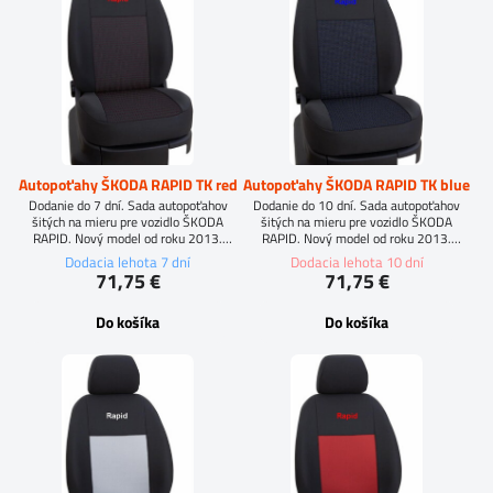
Autopoťahy ŠKODA RAPID TK red
Autopoťahy ŠKODA RAPID TK blue
Dodanie do 7 dní. Sada autopoťahov
Dodanie do 10 dní. Sada autopoťahov
šitých na mieru pre vozidlo ŠKODA
šitých na mieru pre vozidlo ŠKODA
RAPID. Nový model od roku 2013.
RAPID. Nový model od roku 2013.
Výšivka na predných sedadlách. Materiál:
Výšivka na predných sedadlách. Materiál:
Dodacia lehota 7 dní
Dodacia lehota 10 dní
Vysoko kvalitná čalúnícka tkanina.
Vysoko kvalitná čalúnícka tkanina.
71,75 €
71,75 €
Do košíka
Do košíka