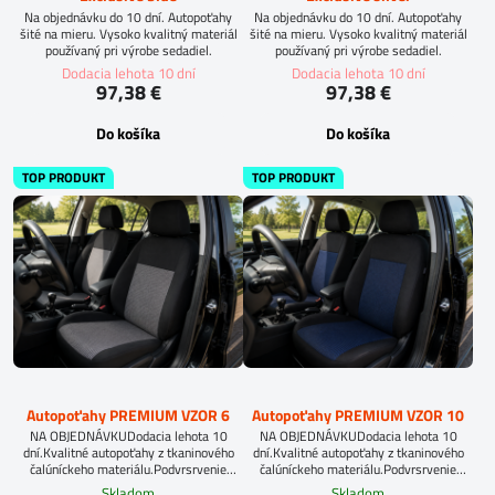
Na objednávku do 10 dní. Autopoťahy
Na objednávku do 10 dní. Autopoťahy
šité na mieru. Vysoko kvalitný materiál
šité na mieru. Vysoko kvalitný materiál
používaný pri výrobe sedadiel.
používaný pri výrobe sedadiel.
Dodacia lehota 10 dní
Dodacia lehota 10 dní
97,38 €
97,38 €
Do košíka
Do košíka
TOP PRODUKT
TOP PRODUKT
Autopoťahy PREMIUM VZOR 6
Autopoťahy PREMIUM VZOR 10
NA OBJEDNÁVKUDodacia lehota 10
NA OBJEDNÁVKUDodacia lehota 10
dní.Kvalitné autopoťahy z tkaninového
dní.Kvalitné autopoťahy z tkaninového
čalúníckeho materiálu.Podvrsrvenie
čalúníckeho materiálu.Podvrsrvenie
molitan 5 mm.Pri objednávke
molitan 5 mm.
Skladom
Skladom