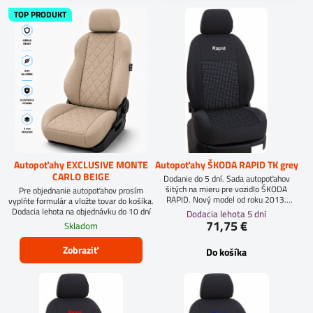
TOP PRODUKT
Autopoťahy EXCLUSIVE MONTE
Autopoťahy ŠKODA RAPID TK grey
CARLO BEIGE
Dodanie do 5 dní. Sada autopoťahov
šitých na mieru pre vozidlo ŠKODA
Pre objednanie autopoťahov prosím
RAPID. Nový model od roku 2013.
vyplňte formulár a vložte tovar do košíka.
Výšivka na predných sedadlách. Materiál:
Dodacia lehota na objednávku do 10 dní
Dodacia lehota 5 dní
Vysoko kvalitná čalúnícka tkanina.
71,75 €
Skladom
Zobraziť
Do košíka