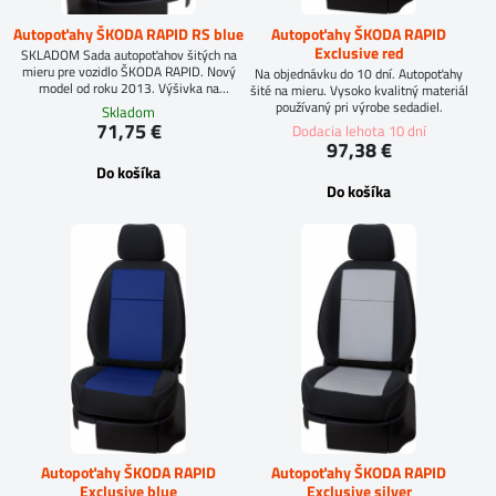
Autopoťahy ŠKODA RAPID RS blue
Autopoťahy ŠKODA RAPID
Exclusive red
SKLADOM Sada autopoťahov šitých na
mieru pre vozidlo ŠKODA RAPID. Nový
Na objednávku do 10 dní. Autopoťahy
model od roku 2013. Výšivka na
šité na mieru. Vysoko kvalitný materiál
predných sedadlách. Materiál: Vysoko
používaný pri výrobe sedadiel.
Skladom
kvalitná čalúnícka tkanina.
71,75 €
Dodacia lehota 10 dní
97,38 €
Do košíka
Do košíka
Autopoťahy ŠKODA RAPID
Autopoťahy ŠKODA RAPID
Exclusive blue
Exclusive silver