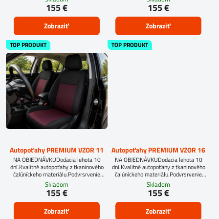
autopoťahov šitých na mieru, vyplňte
155 €
155 €
prosím údaje o sedadlách Vášho
automobilu.
Zobraziť
Zobraziť
TOP PRODUKT
TOP PRODUKT
Autopoťahy PREMIUM VZOR 11
Autopoťahy PREMIUM VZOR 16
NA OBJEDNÁVKUDodacia lehota 10
NA OBJEDNÁVKUDodacia lehota 10
dní.Kvalitné autopoťahy z tkaninového
dní.Kvalitné autopoťahy z tkaninového
čalúníckeho materiálu.Podvrsrvenie
čalúníckeho materiálu.Podvrsrvenie
molitan 5 mm.
molitan 5 mm.
Skladom
Skladom
155 €
155 €
Zobraziť
Zobraziť