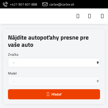
+421 907 601 888
cartex@cartex.sk
Nájdite autopoťahy presne pre
vaše auto
Značka
Model
Hľadať