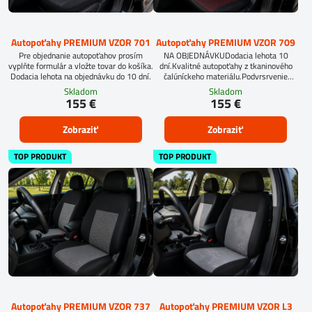
Autopoťahy PREMIUM VZOR 701
Autopoťahy PREMIUM VZOR 709
Pre objednanie autopoťahov prosím
NA OBJEDNÁVKUDodacia lehota 10
vyplňte formulár a vložte tovar do košíka.
dní.Kvalitné autopoťahy z tkaninového
Dodacia lehota na objednávku do 10 dní.
čalúníckeho materiálu.Podvrsrvenie
molitan 5 mm.
Skladom
Skladom
155 €
155 €
Zobraziť
Zobraziť
TOP PRODUKT
TOP PRODUKT
Autopoťahy PREMIUM VZOR 737
Autopoťahy PREMIUM VZOR L3