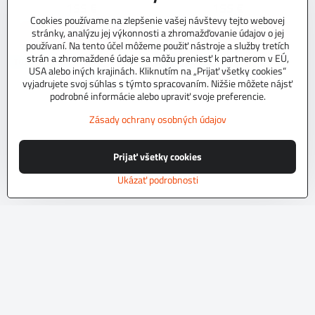
155 €
155 €
Cookies používame na zlepšenie vašej návštevy tejto webovej
stránky, analýzu jej výkonnosti a zhromažďovanie údajov o jej
Zobraziť
Zobraziť
používaní. Na tento účel môžeme použiť nástroje a služby tretích
strán a zhromaždené údaje sa môžu preniesť k partnerom v EÚ,
TOP PRODUKT
TOP PRODUKT
USA alebo iných krajinách. Kliknutím na „Prijať všetky cookies“
vyjadrujete svoj súhlas s týmto spracovaním. Nižšie môžete nájsť
podrobné informácie alebo upraviť svoje preferencie.
Zásady ochrany osobných údajov
Prijať všetky cookies
Ukázať podrobnosti
Autopoťahy na mieru EXCLUSIVE
Autopoťahy na mieru EXCLUSIVE
L4 C
709 C
NA OBJEDNÁVKU do 10 dní.Kvalitné
NA OBJEDNÁVKU do 10 dní.Kvalitné
autopoťahy z originálneho tkaninového
autopoťahy z originálneho tkaninového
čalúníckeho materiálu.Podvrsrvenie
čalúníckeho materiálu.Podvrsrvenie
molitan 5 mm.Pre objednanie autopoťahu
molitan 5 mm.Pre objednanie autopoťahu
Skladom
Skladom
na mieru je potrebné vyplniť
na mieru je potrebné vyplniť
197 €
197 €
objednávkový formulár.
objednávkový formulár.
Zobraziť
Zobraziť