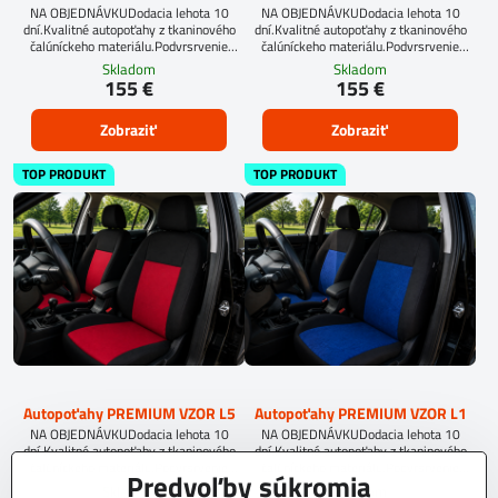
NA OBJEDNÁVKUDodacia lehota 10
NA OBJEDNÁVKUDodacia lehota 10
dní.Kvalitné autopoťahy z tkaninového
dní.Kvalitné autopoťahy z tkaninového
čalúníckeho materiálu.Podvrsrvenie
čalúníckeho materiálu.Podvrsrvenie
molitan 5 mm.
molitan 5 mm.
Skladom
Skladom
155 €
155 €
Zobraziť
Zobraziť
TOP PRODUKT
TOP PRODUKT
Autopoťahy PREMIUM VZOR L5
Autopoťahy PREMIUM VZOR L1
NA OBJEDNÁVKUDodacia lehota 10
NA OBJEDNÁVKUDodacia lehota 10
dní.Kvalitné autopoťahy z tkaninového
dní.Kvalitné autopoťahy z tkaninového
čalúníckeho materiálu.Podvrsrvenie
čalúníckeho materiálu.Podvrsrvenie
Predvoľby súkromia
molitan 5 mm.
molitan 5 mm.
Skladom
Skladom