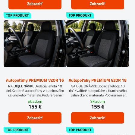
Zobraziť
Zobraziť
TOP PRODUKT
TOP PRODUKT
Autopoťahy PREMIUM VZOR 16
Autopoťahy PREMIUM VZOR 18
NA OBJEDNÁVKUDodacia lehota 10
NA OBJEDNÁVKUDodacia lehota 10
dní.Kvalitné autopoťahy z tkaninového
dní.Kvalitné autopoťahy z tkaninového
čalúníckeho materiálu.Podvrsrvenie
čalúníckeho materiálu.Podvrsrvenie
molitan 5 mm.
molitan 5 mm.Pre objednanie autopoťahu
Skladom
Skladom
na mieru je potrebné vyplniť
155 €
155 €
objednávkový formulár.OBJEDNAŤ TU
Zobraziť
Zobraziť
TOP PRODUKT
TOP PRODUKT