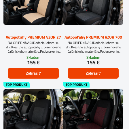
Autopoťahy PREMIUM VZOR 27
Autopoťahy PREMIUM VZOR 700
NA OBJEDNÁVKUDodacia lehota 10
NA OBJEDNÁVKUDodacia lehota 10
dní.Kvalitné autopoťahy z tkaninového
dní.Kvalitné autopoťahy z tkaninového
čalúníckeho materiálu.Podvrsrvenie
čalúníckeho materiálu.Podvrsrvenie
molitan 5 mm.
molitan 5 mm.
Skladom
Skladom
155 €
155 €
Zobraziť
Zobraziť
TOP PRODUKT
TOP PRODUKT