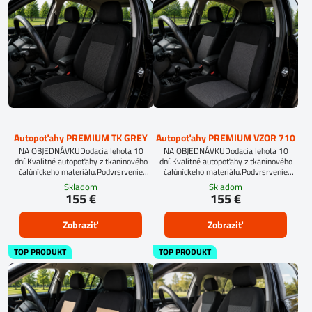
Autopoťahy PREMIUM TK GREY
Autopoťahy PREMIUM VZOR 710
NA OBJEDNÁVKUDodacia lehota 10
NA OBJEDNÁVKUDodacia lehota 10
dní.Kvalitné autopoťahy z tkaninového
dní.Kvalitné autopoťahy z tkaninového
čalúníckeho materiálu.Podvrsrvenie
čalúníckeho materiálu.Podvrsrvenie
molitan 5 mm.Pre objednanie autopoťahu
molitan 5 mm.Pre objednanie autopoťahu
Skladom
Skladom
na mieru je potrebné vyplniť
na mieru je potrebné vyplniť
155 €
155 €
objednávkový formulár.OBJEDNAŤ TU
objednávkový formulár.OBJEDNAŤ TU
Zobraziť
Zobraziť
TOP PRODUKT
TOP PRODUKT