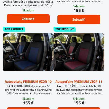
čalúníckeho materiálu.Podvrsrvenie
vyplňte formulár a vložte tovar do košíka.
molitan 5 mm.Pri objednávke
Dodacia lehota na objednávku do 10 dní
Skladom
autopoťahov šitých na mieru, vyplňte
155 €
Skladom
prosím údaje o sedadlách Vášho
automobilu.
Zobraziť
Zobraziť
TOP PRODUKT
TOP PRODUKT
Autopoťahy PREMIUM VZOR 10
Autopoťahy PREMIUM VZOR 11
NA OBJEDNÁVKUDodacia lehota 10
NA OBJEDNÁVKUDodacia lehota 10
dní.Kvalitné autopoťahy z tkaninového
dní.Kvalitné autopoťahy z tkaninového
čalúníckeho materiálu.Podvrsrvenie
čalúníckeho materiálu.Podvrsrvenie
molitan 5 mm.
molitan 5 mm.
Skladom
Skladom
155 €
155 €