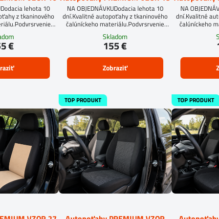
odacia lehota 10
NA OBJEDNÁVKUDodacia lehota 10
NA OBJEDNÁVK
poťahy z tkaninového
dní.Kvalitné autopoťahy z tkaninového
dní.Kvalitné au
riálu.Podvrsrvenie
čalúníckeho materiálu.Podvrsrvenie
čalúníckeho m
an 5 mm.
molitan 5 mm.Pre objednanie
molitan 5 
ladom
Skladom
autopoťahu na mieru je potrebné vyplniť
autopoťahu na mi
5 €
155 €
objednávkový formulár.OBJEDNAŤ TU
objednávkový 
raziť
Zobraziť
Z
TOP PRODUKT
TOP PRODUKT
REMIUM VZOR 27
Autopoťahy PREMIUM VZOR
Autopoťah