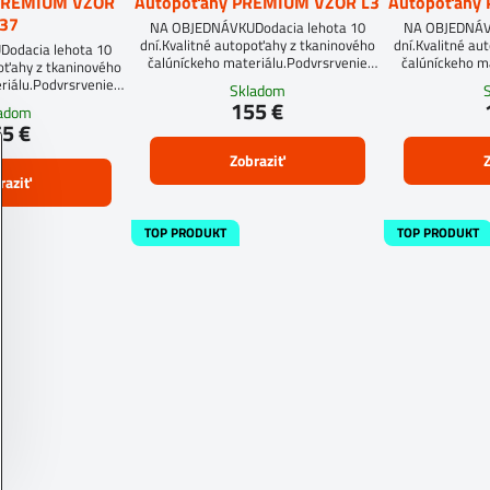
PREMIUM VZOR
Autopoťahy PREMIUM VZOR L3
Autopoťahy
37
NA OBJEDNÁVKUDodacia lehota 10
NA OBJEDNÁVK
dní.Kvalitné autopoťahy z tkaninového
dní.Kvalitné au
odacia lehota 10
čalúníckeho materiálu.Podvrsrvenie
čalúníckeho m
poťahy z tkaninového
molitan 5 mm.
mol
riálu.Podvrsrvenie
Skladom
an 5 mm.
155 €
ladom
5 €
Zobraziť
Z
raziť
TOP PRODUKT
TOP PRODUKT