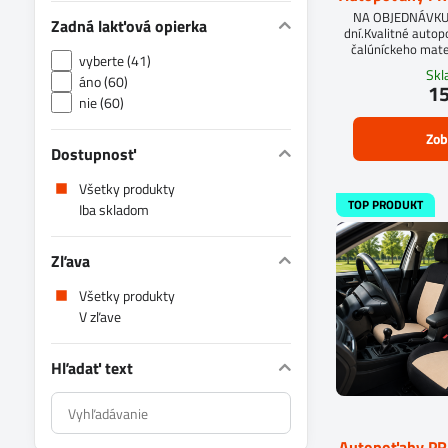
NA OBJEDNÁVKUD
Zadná lakťová opierka
dní.Kvalitné auto
čalúníckeho mate
vyberte (41)
molit
Sk
áno (60)
15
nie (60)
Zob
Dostupnosť
Všetky produkty
TOP PRODUKT
Iba skladom
Zľava
Všetky produkty
V zľave
Hľadať text
Prehľadať
výsledky
Autopoťahy P