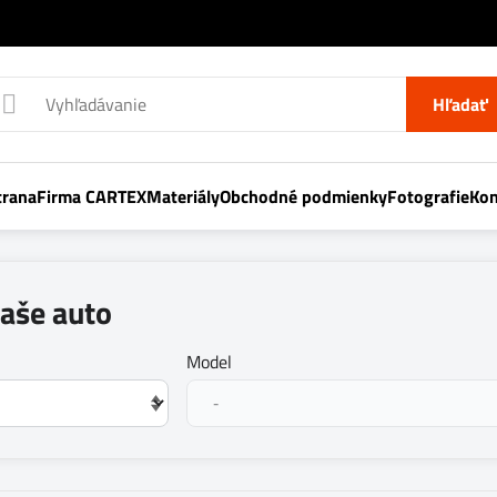
Hľadať
trana
Firma CARTEX
Materiály
Obchodné podmienky
Fotografie
Kon
vaše auto
Model