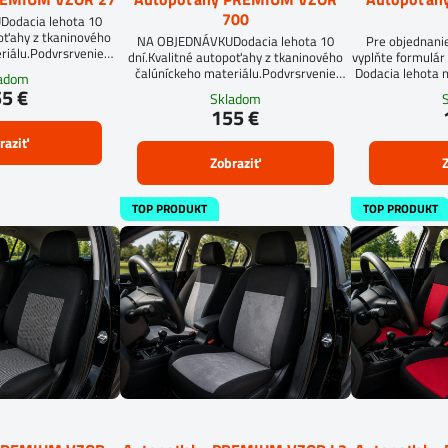
700
odacia lehota 10
poťahy z tkaninového
NA OBJEDNÁVKUDodacia lehota 10
Pre objednani
riálu.Podvrsrvenie
dní.Kvalitné autopoťahy z tkaninového
vyplňte formulár 
an 5 mm.
čalúníckeho materiálu.Podvrsrvenie
Dodacia lehota n
ladom
molitan 5 mm.
5 €
Skladom
155 €
raziť
Zobraziť
Z
TOP PRODUKT
TOP PRODUKT