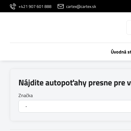
+421 907 601 888
cartex@cartex.sk
Úvodná s
Nájdite autopoťahy presne pre 
Značka