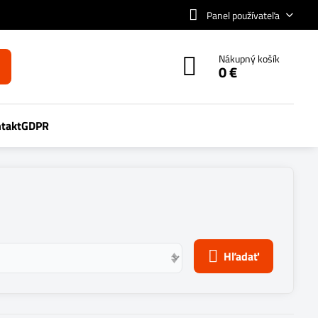
Panel používateľa
Nákupný košík
0 €
takt
GDPR
Hľadať