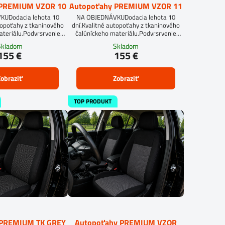
 PREMIUM VZOR 10
Autopoťahy PREMIUM VZOR 11
UDodacia lehota 10
NA OBJEDNÁVKUDodacia lehota 10
topoťahy z tkaninového
dní.Kvalitné autopoťahy z tkaninového
ateriálu.Podvrsrvenie
čalúníckeho materiálu.Podvrsrvenie
itan 5 mm.
molitan 5 mm.
Skladom
Skladom
155 €
155 €
obraziť
Zobraziť
TOP PRODUKT
 PREMIUM TK GREY
Autopoťahy PREMIUM VZOR