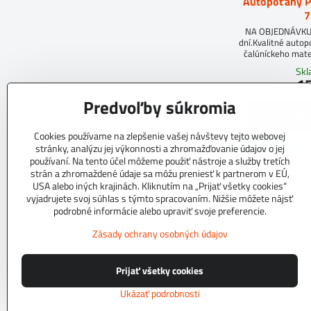
Autopoťahy 
7
NA OBJEDNÁVKUD
dní.Kvalitné auto
čalúníckeho mate
molit
Sk
15
Predvoľby súkromia
Zob
Cookies používame na zlepšenie vašej návštevy tejto webovej
TOP PRODUKT
stránky, analýzu jej výkonnosti a zhromažďovanie údajov o jej
používaní. Na tento účel môžeme použiť nástroje a služby tretích
strán a zhromaždené údaje sa môžu preniesť k partnerom v EÚ,
USA alebo iných krajinách. Kliknutím na „Prijať všetky cookies“
vyjadrujete svoj súhlas s týmto spracovaním. Nižšie môžete nájsť
podrobné informácie alebo upraviť svoje preferencie.
Zásady ochrany osobných údajov
Prijať všetky cookies
Ukázať podrobnosti