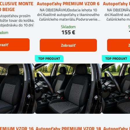
XCLUSIVE MONTE
Autopoťahy PREMIUM VZOR 6
Autopoťahy
 BEIGE
NA OBJEDNÁVKUDodacia lehota 10
NA OBJEDNÁVK
dní.Kvalitné autopoťahy z tkaninového
dní.Kvalitné au
autopoťahov prosím
čalúníckeho materiálu.Podvrsrvenie
čalúníckeho m
ložte tovar do košíka.
molitan 5 mm.Pri objednávke
mol
objednávku do 10 dní
Skladom
autopoťahov šitých na mieru, vyplňte
155 €
ladom
prosím údaje o sedadlách Vášho
automobilu.
raziť
Zobraziť
Z
TOP PRODUKT
TOP PRODUKT
REMIUM VZOR 16
Autopoťahy PREMIUM VZOR 18
Autopoťahy