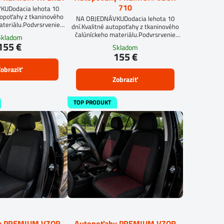
710
UDodacia lehota 10
topoťahy z tkaninového
NA OBJEDNÁVKUDodacia lehota 10
ateriálu.Podvrsrvenie
dní.Kvalitné autopoťahy z tkaninového
mm.Pre objednanie
čalúníckeho materiálu.Podvrsrvenie
Skladom
eru je potrebné vyplniť
molitan 5 mm.Pre objednanie
155 €
Skladom
formulár.OBJEDNAŤ TU
autopoťahu na mieru je potrebné vyplniť
155 €
objednávkový formulár.OBJEDNAŤ TU
obraziť
Zobraziť
TOP PRODUKT
y PREMIUM VZOR
Autopoťahy PREMIUM VZOR