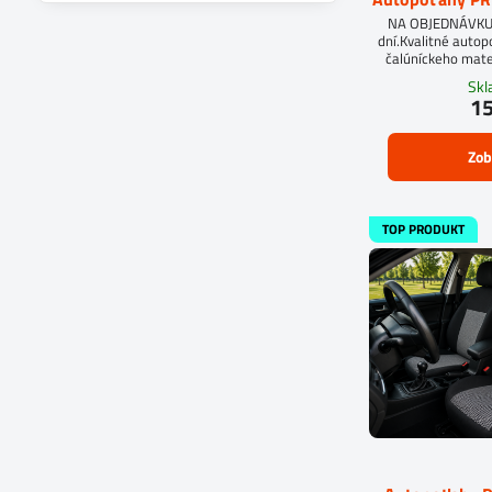
filtra
NA OBJEDNÁVKUD
fulltextom
dní.Kvalitné auto
čalúníckeho mate
molit
Sk
15
Zob
TOP PRODUKT