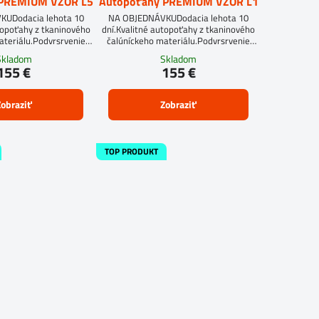
 PREMIUM VZOR L5
Autopoťahy PREMIUM VZOR L1
UDodacia lehota 10
NA OBJEDNÁVKUDodacia lehota 10
topoťahy z tkaninového
dní.Kvalitné autopoťahy z tkaninového
ateriálu.Podvrsrvenie
čalúníckeho materiálu.Podvrsrvenie
itan 5 mm.
molitan 5 mm.
Skladom
Skladom
155 €
155 €
obraziť
Zobraziť
TOP PRODUKT