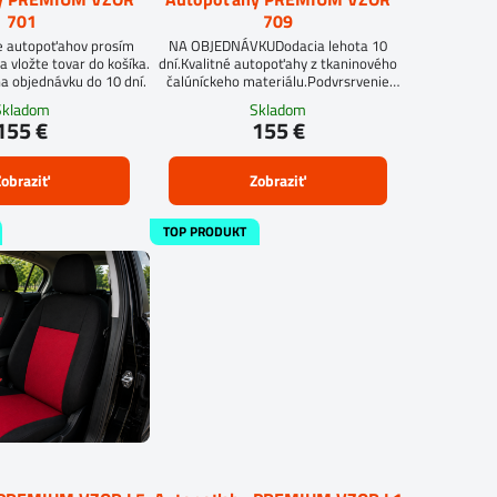
701
709
e autopoťahov prosím
NA OBJEDNÁVKUDodacia lehota 10
a vložte tovar do košíka.
dní.Kvalitné autopoťahy z tkaninového
a objednávku do 10 dní.
čalúníckeho materiálu.Podvrsrvenie
molitan 5 mm.
Skladom
Skladom
155 €
155 €
obraziť
Zobraziť
TOP PRODUKT