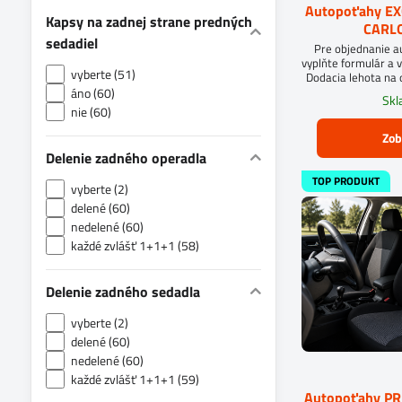
Autopoťahy E
Kapsy na zadnej strane predných
CARLO
sedadiel
Pre objednanie 
vyplňte formulár a v
vyberte (51)
Dodacia lehota na 
áno (60)
Sk
nie (60)
Zob
Delenie zadného operadla
TOP PRODUKT
vyberte (2)
delené (60)
nedelené (60)
každé zvlášť 1+1+1 (58)
Delenie zadného sedadla
vyberte (2)
delené (60)
nedelené (60)
každé zvlášť 1+1+1 (59)
Autopoťahy P