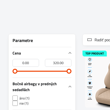
Radiť pod
Parametre
Cena
TOP PRODUKT
Od:
Do:
Bočné airbagy v predných
sedadlách
áno (1)
nie (1)