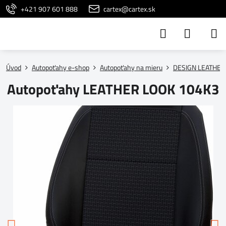
+421 907 601 888
cartex@cartex.sk
Úvod
Autopoťahy e-shop
Autopoťahy na mieru
DESIGN LEATHER
Autopoťahy LEATHER LOOK 104K3