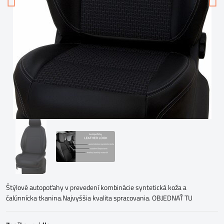
Štýlové autopoťahy v prevedení kombinácie syntetická koža a
čalúnnícka tkanina.Najvyššia kvalita spracovania. OBJEDNAŤ TU