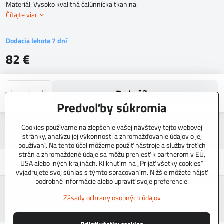
Materiál: Vysoko kvalitná čalúnnícka tkanina.
Čítajte viac
Dodacia lehota 7 dní
82 €
Do košíka
Predvoľby súkromia
Otázka k produktu
Strážny pes
Doručenia
Cookies používame na zlepšenie vašej návštevy tejto webovej
stránky, analýzu jej výkonnosti a zhromažďovanie údajov o jej
používaní. Na tento účel môžeme použiť nástroje a služby tretích
strán a zhromaždené údaje sa môžu preniesť k partnerom v EÚ,
Popis
USA alebo iných krajinách. Kliknutím na „Prijať všetky cookies“
vyjadrujete svoj súhlas s týmto spracovaním. Nižšie môžete nájsť
podrobné informácie alebo upraviť svoje preferencie.
Nasledujúci produkt
Zásady ochrany osobných údajov