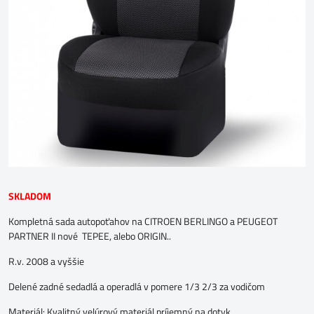
SKLADOM
Kompletná sada autopoťahov na CITROEN BERLINGO a PEUGEOT
PARTNER II nové TEPEE, alebo ORIGIN..
R.v. 2008 a vyššie
Delené zadné sedadlá a operadlá v pomere 1/3 2/3 za vodičom
Materiál: Kvalitný velúrový materiál príjemný na dotyk.