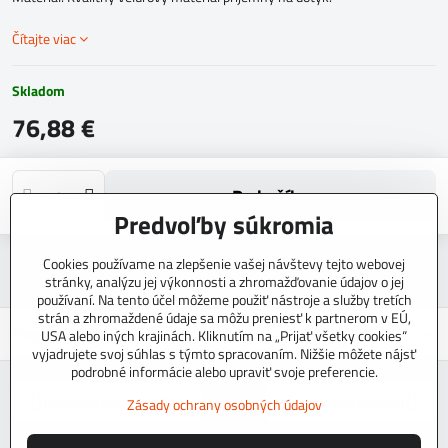
Čítajte viac
Skladom
76,88 €
Do košíka
Predvoľby súkromia
Otázka k produktu
Strážny pes
Doručenia
Cookies používame na zlepšenie vašej návštevy tejto webovej
stránky, analýzu jej výkonnosti a zhromažďovanie údajov o jej
používaní. Na tento účel môžeme použiť nástroje a služby tretích
strán a zhromaždené údaje sa môžu preniesť k partnerom v EÚ,
Popis
USA alebo iných krajinách. Kliknutím na „Prijať všetky cookies“
vyjadrujete svoj súhlas s týmto spracovaním. Nižšie môžete nájsť
podrobné informácie alebo upraviť svoje preferencie.
Predchádzajúci produkt
Nasledujúci produkt
Zásady ochrany osobných údajov