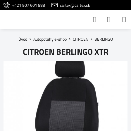
+421 907 601 888
cartex@cartex.sk
Úvod
Autopoťahy e-shop
CITROEN
BERLINGO
CITROEN BERLINGO XTR