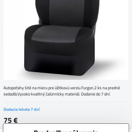
Autopoťahy šité na mieru pre úžitkovú verziu Furgon.2 ks na predné
sedadlá.Vysoko kvalitný čalúnnícky materiál. Dodanie do 7 dní.
Dodacia lehota 7 dní
75 €