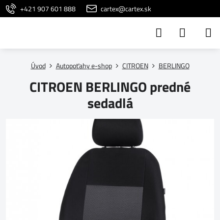
+421 907 601 888
cartex@cartex.sk
Úvod
Autopoťahy e-shop
CITROEN
BERLINGO
CITROEN BERLINGO predné
sedadlá