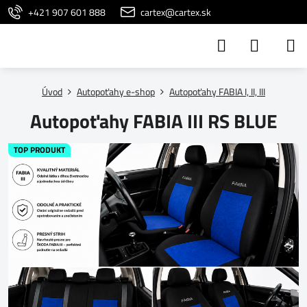
+421 907 601 888
cartex@cartex.sk
Úvod
Autopoťahy e-shop
Autopoťahy FABIA I, II, III
Autopoťahy FABIA III RS BLUE
TOP PRODUKT