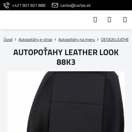
+421 907 601 888
cartex@cartex.sk
Úvod
Autopoťahy e-shop
Autopoťahy na mieru
DESIGN LEATHER
AUTOPOŤAHY LEATHER LOOK
88K3