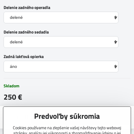
Delenie zadného operadla
Delenie zadného sedadla
Zadná lakťová opierka
Skladom
250 €
Predvoľby súkromia
Do košíka
Cookies používame na zlepšenie vašej návštevy tejto webovej
stránky, analýzu jej výkonnosti a zhromažďovanie údajov o jej