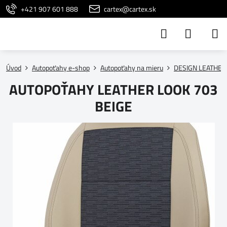
+421 907 601 888
cartex@cartex.sk
Úvod
Autopoťahy e-shop
Autopoťahy na mieru
DESIGN LEATHER
AUTOPOŤAHY LEATHER LOOK 703
BEIGE