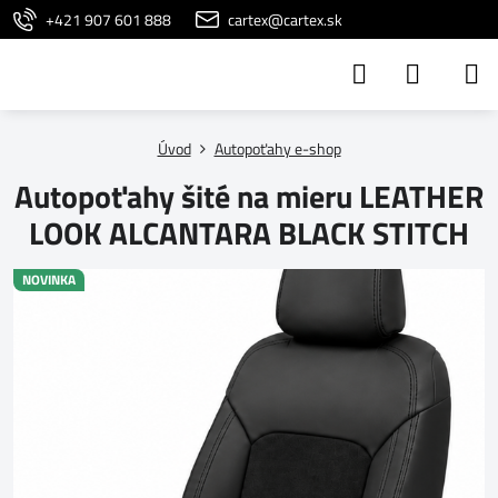
+421 907 601 888
cartex@cartex.sk
Úvod
Autopoťahy e-shop
Autopoťahy šité na mieru LEATHER
LOOK ALCANTARA BLACK STITCH
NOVINKA