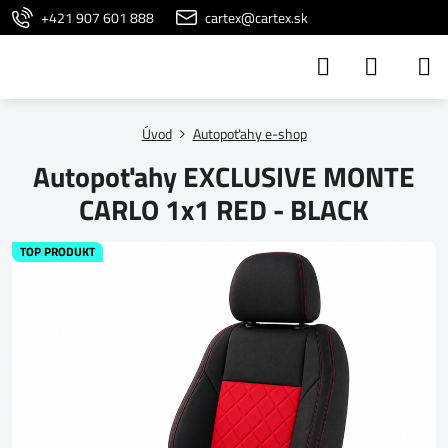
+421 907 601 888
cartex@cartex.sk
Úvod
Autopoťahy e-shop
Autopoťahy EXCLUSIVE MONTE
CARLO 1x1 RED - BLACK
TOP PRODUKT