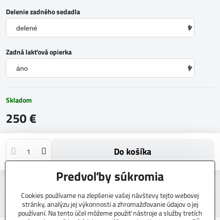
Delenie zadného sedadla
Zadná lakťová opierka
Skladom
250 €
Do košíka
Predvoľby súkromia
Otázka k produktu
Strážny pes
Doručenia
Cookies používame na zlepšenie vašej návštevy tejto webovej
Výrobca:
CARTEX
stránky, analýzu jej výkonnosti a zhromažďovanie údajov o jej
používaní. Na tento účel môžeme použiť nástroje a služby tretích