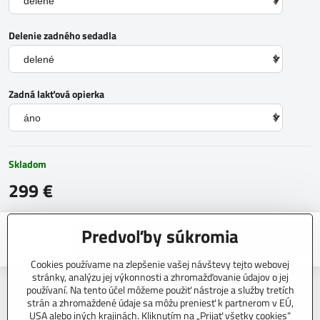
Delenie zadného sedadla
Zadná lakťová opierka
Skladom
299 €
Predvoľby súkromia
Do košíka
Cookies používame na zlepšenie vašej návštevy tejto webovej
stránky, analýzu jej výkonnosti a zhromažďovanie údajov o jej
Otázka k produktu
Strážny pes
Doručenia
používaní. Na tento účel môžeme použiť nástroje a služby tretích
strán a zhromaždené údaje sa môžu preniesť k partnerom v EÚ,
Výrobca:
CARTEX
USA alebo iných krajinách. Kliknutím na „Prijať všetky cookies“