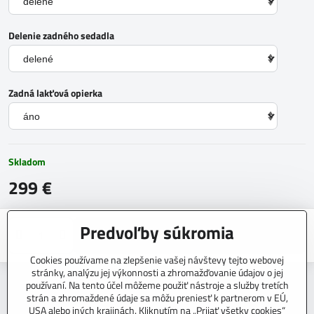
Delenie zadného sedadla
Zadná lakťová opierka
Skladom
299 €
Predvoľby súkromia
Do košíka
Cookies používame na zlepšenie vašej návštevy tejto webovej
stránky, analýzu jej výkonnosti a zhromažďovanie údajov o jej
Otázka k produktu
Strážny pes
Doručenia
používaní. Na tento účel môžeme použiť nástroje a služby tretích
strán a zhromaždené údaje sa môžu preniesť k partnerom v EÚ,
Výrobca:
CARTEX
USA alebo iných krajinách. Kliknutím na „Prijať všetky cookies“