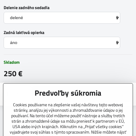
Delenie zadného sedadla
Zadná lakťová opierka
Skladom
250 €
Predvoľby súkromia
Do košíka
Cookies používame na zlepšenie vašej návštevy tejto webovej
stránky, analýzu jej výkonnosti a zhromažďovanie údajov o jej
Otázka k produktu
Strážny pes
Doručenia
používaní. Na tento účel môžeme použiť nástroje a služby tretích
strán a zhromaždené údaje sa môžu preniesť k partnerom v EÚ,
Výrobca:
CARTEX
USA alebo iných krajinách. Kliknutím na „Prijať všetky cookies“
vyjadrujete svoj súhlas s týmto spracovaním. Nižšie môžete nájsť