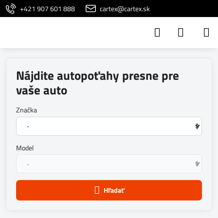
+421 907 601 888
cartex@cartex.sk
Nájdite autopoťahy presne pre
vaše auto
Značka
Model
Hľadať