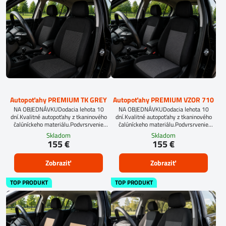
Autopoťahy PREMIUM TK GREY
Autopoťahy PREMIUM VZOR 710
NA OBJEDNÁVKUDodacia lehota 10
NA OBJEDNÁVKUDodacia lehota 10
dní.Kvalitné autopoťahy z tkaninového
dní.Kvalitné autopoťahy z tkaninového
čalúníckeho materiálu.Podvrsrvenie
čalúníckeho materiálu.Podvrsrvenie
molitan 5 mm.Pre objednanie autopoťahu
molitan 5 mm.Pre objednanie autopoťahu
Skladom
Skladom
na mieru je potrebné vyplniť
na mieru je potrebné vyplniť
155 €
155 €
objednávkový formulár.OBJEDNAŤ TU
objednávkový formulár.OBJEDNAŤ TU
Zobraziť
Zobraziť
TOP PRODUKT
TOP PRODUKT