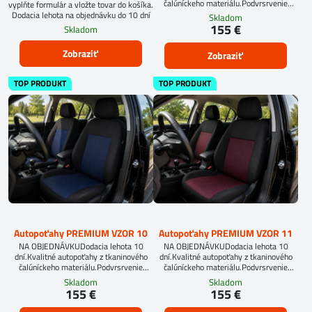
čalúníckeho materiálu.Podvrsrvenie
vyplňte formulár a vložte tovar do košíka.
molitan 5 mm.Pri objednávke
Dodacia lehota na objednávku do 10 dní
Skladom
autopoťahov šitých na mieru, vyplňte
155 €
Skladom
prosím údaje o sedadlách Vášho
automobilu.
Zobraziť
Zobraziť
TOP PRODUKT
TOP PRODUKT
Autopoťahy PREMIUM VZOR 10
Autopoťahy PREMIUM VZOR 11
NA OBJEDNÁVKUDodacia lehota 10
NA OBJEDNÁVKUDodacia lehota 10
dní.Kvalitné autopoťahy z tkaninového
dní.Kvalitné autopoťahy z tkaninového
čalúníckeho materiálu.Podvrsrvenie
čalúníckeho materiálu.Podvrsrvenie
molitan 5 mm.
molitan 5 mm.
Skladom
Skladom
155 €
155 €