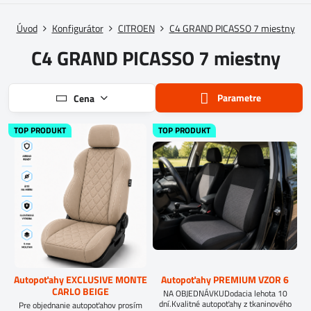
Úvod
Konfigurátor
CITROEN
C4 GRAND PICASSO 7 miestny
C4 GRAND PICASSO 7 miestny
Parametre
Cena
TOP PRODUKT
TOP PRODUKT
Autopoťahy EXCLUSIVE MONTE
Autopoťahy PREMIUM VZOR 6
CARLO BEIGE
NA OBJEDNÁVKUDodacia lehota 10
dní.Kvalitné autopoťahy z tkaninového
Pre objednanie autopoťahov prosím