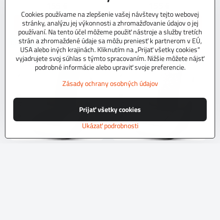
155 €
155 €
Cookies používame na zlepšenie vašej návštevy tejto webovej
stránky, analýzu jej výkonnosti a zhromažďovanie údajov o jej
Zobraziť
Zobraziť
používaní. Na tento účel môžeme použiť nástroje a služby tretích
strán a zhromaždené údaje sa môžu preniesť k partnerom v EÚ,
TOP PRODUKT
TOP PRODUKT
USA alebo iných krajinách. Kliknutím na „Prijať všetky cookies“
vyjadrujete svoj súhlas s týmto spracovaním. Nižšie môžete nájsť
podrobné informácie alebo upraviť svoje preferencie.
Zásady ochrany osobných údajov
Prijať všetky cookies
Ukázať podrobnosti
Autopoťahy EXCLUSIVE BLACK -
Autopoťahy EXCLUSIVE GREY -
BEIGE
BEIGE
Pre objednanie autopoťahov prosím
Pre objednanie autopoťahov prosím
vyplňte formulár a vložte tovar do košíka.
vyplňte formulár a vložte tovar do košíka.
Dodacia lehota na objednávku do 10 dní
Dodacia lehota na objednávku do 10 dní
Skladom
Skladom
197 €
197 €
Zobraziť
Zobraziť