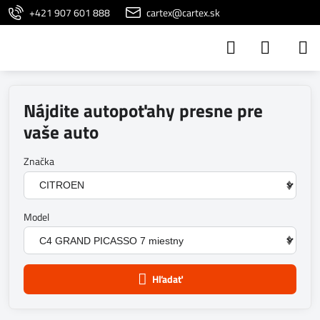
+421 907 601 888
cartex@cartex.sk
Nájdite autopoťahy presne pre
vaše auto
Značka
Model
Hľadať