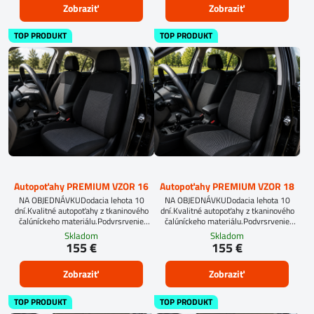
Zobraziť
Zobraziť
TOP PRODUKT
TOP PRODUKT
Autopoťahy PREMIUM VZOR 16
Autopoťahy PREMIUM VZOR 18
NA OBJEDNÁVKUDodacia lehota 10
NA OBJEDNÁVKUDodacia lehota 10
dní.Kvalitné autopoťahy z tkaninového
dní.Kvalitné autopoťahy z tkaninového
čalúníckeho materiálu.Podvrsrvenie
čalúníckeho materiálu.Podvrsrvenie
molitan 5 mm.
molitan 5 mm.Pre objednanie autopoťahu
Skladom
Skladom
na mieru je potrebné vyplniť
155 €
155 €
objednávkový formulár.OBJEDNAŤ TU
Zobraziť
Zobraziť
TOP PRODUKT
TOP PRODUKT