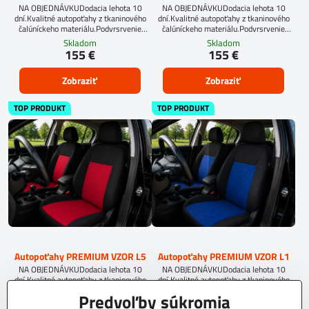
NA OBJEDNÁVKUDodacia lehota 10
NA OBJEDNÁVKUDodacia lehota 10
dní.Kvalitné autopoťahy z tkaninového
dní.Kvalitné autopoťahy z tkaninového
čalúníckeho materiálu.Podvrsrvenie
čalúníckeho materiálu.Podvrsrvenie
molitan 5 mm.
molitan 5 mm.
Skladom
Skladom
155 €
155 €
Zobraziť
Zobraziť
TOP PRODUKT
TOP PRODUKT
Autopoťahy PREMIUM VZOR L5
Autopoťahy PREMIUM VZOR L1
NA OBJEDNÁVKUDodacia lehota 10
NA OBJEDNÁVKUDodacia lehota 10
dní.Kvalitné autopoťahy z tkaninového
dní.Kvalitné autopoťahy z tkaninového
čalúníckeho materiálu.Podvrsrvenie
čalúníckeho materiálu.Podvrsrvenie
Predvoľby súkromia
molitan 5 mm.
molitan 5 mm.
Skladom
Skladom