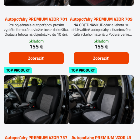
Autopoťahy PREMIUM VZOR 701
Autopoťahy PREMIUM VZOR 709
Pre objednanie autopoťahov prosím
NA OBJEDNÁVKUDodacia lehota 10
vyplňte formulár a vložte tovar do košíka.
dní.Kvalitné autopoťahy z tkaninového
Dodacia lehota na objednávku do 10 dní.
čalúníckeho materiálu.Podvrsrvenie
molitan 5 mm.
Skladom
Skladom
155 €
155 €
Zobraziť
Zobraziť
TOP PRODUKT
TOP PRODUKT
Autopoťahy PREMIUM VZOR 737
Autopoťahy PREMIUM VZOR L3