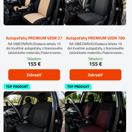
Autopoťahy PREMIUM VZOR 27
Autopoťahy PREMIUM VZOR 700
NA OBJEDNÁVKUDodacia lehota 10
NA OBJEDNÁVKUDodacia lehota 10
dní.Kvalitné autopoťahy z tkaninového
dní.Kvalitné autopoťahy z tkaninového
čalúníckeho materiálu.Podvrsrvenie
čalúníckeho materiálu.Podvrsrvenie
molitan 5 mm.
molitan 5 mm.
Skladom
Skladom
155 €
155 €
Zobraziť
Zobraziť
TOP PRODUKT
TOP PRODUKT