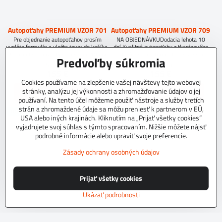
Autopoťahy PREMIUM VZOR 701
Autopoťahy PREMIUM VZOR 709
Pre objednanie autopoťahov prosím
NA OBJEDNÁVKUDodacia lehota 10
vyplňte formulár a vložte tovar do košíka.
dní.Kvalitné autopoťahy z tkaninového
Dodacia lehota na objednávku do 10 dní.
čalúníckeho materiálu.Podvrsrvenie
Predvoľby súkromia
molitan 5 mm.
Skladom
Skladom
155 €
155 €
Cookies používame na zlepšenie vašej návštevy tejto webovej
stránky, analýzu jej výkonnosti a zhromažďovanie údajov o jej
Zobraziť
Zobraziť
používaní. Na tento účel môžeme použiť nástroje a služby tretích
strán a zhromaždené údaje sa môžu preniesť k partnerom v EÚ,
TOP PRODUKT
TOP PRODUKT
USA alebo iných krajinách. Kliknutím na „Prijať všetky cookies“
vyjadrujete svoj súhlas s týmto spracovaním. Nižšie môžete nájsť
podrobné informácie alebo upraviť svoje preferencie.
Zásady ochrany osobných údajov
Prijať všetky cookies
Ukázať podrobnosti
Autopoťahy PREMIUM VZOR 737
Autopoťahy PREMIUM VZOR L3