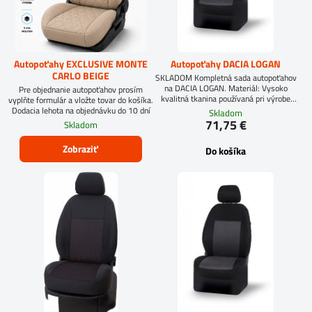
Autopoťahy EXCLUSIVE MONTE
Autopoťahy DACIA LOGAN
CARLO BEIGE
SKLADOM Kompletná sada autopoťahov
na DACIA LOGAN. Materiál: Vysoko
Pre objednanie autopoťahov prosím
kvalitná tkanina používaná pri výrobe
vyplňte formulár a vložte tovar do košíka.
sedadiel.
Dodacia lehota na objednávku do 10 dní
Skladom
71,75 €
Skladom
Zobraziť
Do košíka