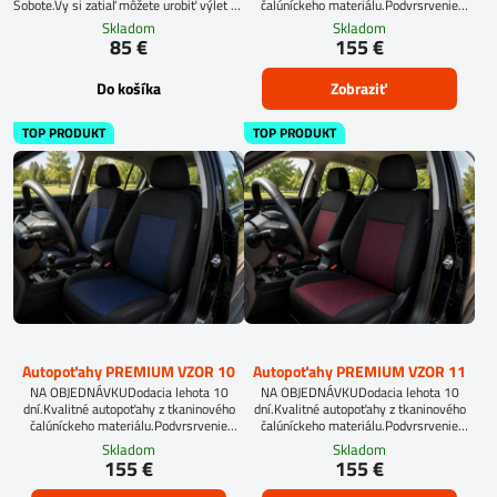
Sobote.Vy si zatiaľ môžete urobiť výlet do
čalúníckeho materiálu.Podvrsrvenie
blízkeho okolia, dať si dobrý obed v
molitan 5 mm.Pri objednávke
Skladom
Skladom
nedalekej kolibe, alebo si vychutnať
autopoťahov šitých na mieru, vyplňte
85 €
155 €
dobrú kávu priamo u nás.
prosím údaje o sedadlách Vášho
automobilu.
Do košíka
Zobraziť
TOP PRODUKT
TOP PRODUKT
Autopoťahy PREMIUM VZOR 10
Autopoťahy PREMIUM VZOR 11
NA OBJEDNÁVKUDodacia lehota 10
NA OBJEDNÁVKUDodacia lehota 10
dní.Kvalitné autopoťahy z tkaninového
dní.Kvalitné autopoťahy z tkaninového
čalúníckeho materiálu.Podvrsrvenie
čalúníckeho materiálu.Podvrsrvenie
molitan 5 mm.
molitan 5 mm.
Skladom
Skladom
155 €
155 €