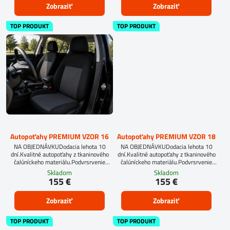
Zobraziť
Zobraziť
TOP PRODUKT
TOP PRODUKT
Autopoťahy PREMIUM VZOR 16
Autopoťahy PREMIUM VZOR 18
NA OBJEDNÁVKUDodacia lehota 10
NA OBJEDNÁVKUDodacia lehota 10
dní.Kvalitné autopoťahy z tkaninového
dní.Kvalitné autopoťahy z tkaninového
čalúníckeho materiálu.Podvrsrvenie
čalúníckeho materiálu.Podvrsrvenie
molitan 5 mm.
molitan 5 mm.Pre objednanie autopoťahu
Skladom
Skladom
na mieru je potrebné vyplniť
155 €
155 €
objednávkový formulár.OBJEDNAŤ TU
Zobraziť
Zobraziť
TOP PRODUKT
TOP PRODUKT