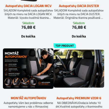
Autopoťahy DACIA LOGAN MCV
Autopoťahy DACIA DUSTER
SKLADOM Kompletná sada autopoťahov
SKLADOM Kompletná sada autopoťahov
šitých na mieru na DACIA LOGAN MCV.
šitých na mieru na DACIA DUSTER.
Materiál: Vysoko kvalitná tkanina
Materiál: Originálna tkanina používaná pri
používaná pri výrobe sedadiel.
výrobe sedadiel. R.v. do 2015. Modely po
Skladom
Skladom
roku výroby 2015 šijeme na objednávku
76,88 €
76,88 €
v sekcii AUTOPOŤAHY NA MIERU.
Do košíka
Do košíka
TOP PRODUKT
MONTÁŽ AUTOPOŤAHOV
Autopoťahy PREMIUM VZOR 6
Autopoťahy Vám bez problémov odborne
NA OBJEDNÁVKUDodacia lehota 10
namontujeme u nás v Rimavskej
dní.Kvalitné autopoťahy z tkaninového