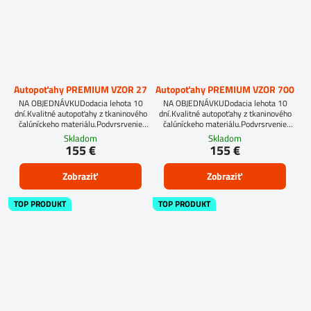
Autopoťahy PREMIUM VZOR 27
Autopoťahy PREMIUM VZOR 700
NA OBJEDNÁVKUDodacia lehota 10
NA OBJEDNÁVKUDodacia lehota 10
dní.Kvalitné autopoťahy z tkaninového
dní.Kvalitné autopoťahy z tkaninového
čalúníckeho materiálu.Podvrsrvenie
čalúníckeho materiálu.Podvrsrvenie
molitan 5 mm.
molitan 5 mm.
Skladom
Skladom
155 €
155 €
Zobraziť
Zobraziť
TOP PRODUKT
TOP PRODUKT