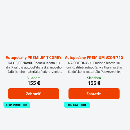
Autopoťahy PREMIUM TK GREY
Autopoťahy PREMIUM VZOR 710
NA OBJEDNÁVKUDodacia lehota 10
NA OBJEDNÁVKUDodacia lehota 10
dní.Kvalitné autopoťahy z tkaninového
dní.Kvalitné autopoťahy z tkaninového
čalúníckeho materiálu.Podvrsrvenie
čalúníckeho materiálu.Podvrsrvenie
molitan 5 mm.Pre objednanie autopoťahu
molitan 5 mm.Pre objednanie autopoťahu
Skladom
Skladom
na mieru je potrebné vyplniť
na mieru je potrebné vyplniť
155 €
155 €
objednávkový formulár.OBJEDNAŤ TU
objednávkový formulár.OBJEDNAŤ TU
Zobraziť
Zobraziť
TOP PRODUKT
TOP PRODUKT