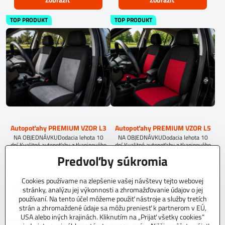
TOP PRODUKT
TOP PRODUKT
Autopoťahy PREMIUM VZOR L3
Autopoťahy PREMIUM VZOR L5
NA OBJEDNÁVKUDodacia lehota 10
NA OBJEDNÁVKUDodacia lehota 10
dní.Kvalitné autopoťahy z tkaninového
dní.Kvalitné autopoťahy z tkaninového
čalúníckeho materiálu.Podvrsrvenie
čalúníckeho materiálu.Podvrsrvenie
Predvoľby súkromia
molitan 5 mm.
molitan 5 mm.
Skladom
Skladom
155 €
155 €
Cookies používame na zlepšenie vašej návštevy tejto webovej
stránky, analýzu jej výkonnosti a zhromažďovanie údajov o jej
Zobraziť
Zobraziť
používaní. Na tento účel môžeme použiť nástroje a služby tretích
strán a zhromaždené údaje sa môžu preniesť k partnerom v EÚ,
TOP PRODUKT
USA alebo iných krajinách. Kliknutím na „Prijať všetky cookies“