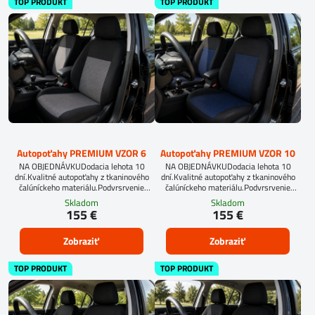
TOP PRODUKT
TOP PRODUKT
Autopoťahy PREMIUM VZOR 6
Autopoťahy PREMIUM VZOR 10
NA OBJEDNÁVKUDodacia lehota 10
NA OBJEDNÁVKUDodacia lehota 10
dní.Kvalitné autopoťahy z tkaninového
dní.Kvalitné autopoťahy z tkaninového
čalúníckeho materiálu.Podvrsrvenie
čalúníckeho materiálu.Podvrsrvenie
molitan 5 mm.Pri objednávke
molitan 5 mm.
Skladom
Skladom
autopoťahov šitých na mieru, vyplňte
155 €
155 €
prosím údaje o sedadlách Vášho
automobilu.
Zobraziť
Zobraziť
TOP PRODUKT
TOP PRODUKT