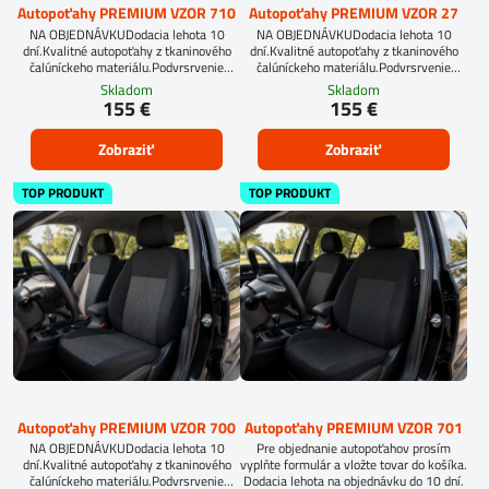
Autopoťahy PREMIUM VZOR 710
Autopoťahy PREMIUM VZOR 27
NA OBJEDNÁVKUDodacia lehota 10
NA OBJEDNÁVKUDodacia lehota 10
dní.Kvalitné autopoťahy z tkaninového
dní.Kvalitné autopoťahy z tkaninového
čalúníckeho materiálu.Podvrsrvenie
čalúníckeho materiálu.Podvrsrvenie
molitan 5 mm.Pre objednanie autopoťahu
molitan 5 mm.
Skladom
Skladom
na mieru je potrebné vyplniť
155 €
155 €
objednávkový formulár.OBJEDNAŤ TU
Zobraziť
Zobraziť
TOP PRODUKT
TOP PRODUKT
Autopoťahy PREMIUM VZOR 700
Autopoťahy PREMIUM VZOR 701
NA OBJEDNÁVKUDodacia lehota 10
Pre objednanie autopoťahov prosím
dní.Kvalitné autopoťahy z tkaninového
vyplňte formulár a vložte tovar do košíka.
čalúníckeho materiálu.Podvrsrvenie
Dodacia lehota na objednávku do 10 dní.