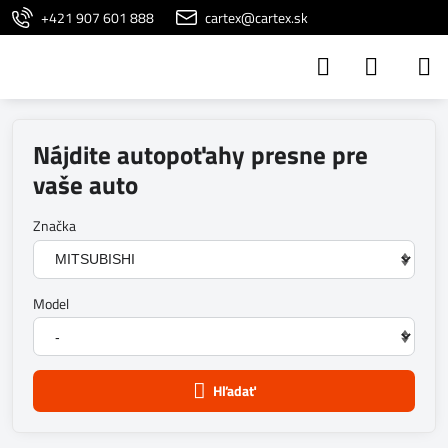
+421 907 601 888
cartex@cartex.sk
Nájdite autopoťahy presne pre
vaše auto
Značka
Model
Hľadať