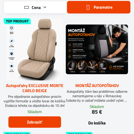
Parametre
Cena
TOP PRODUKT
Autopoťahy EXCLUSIVE MONTE
MONTÁŽ AUTOPOŤAHOV
CARLO BEIGE
Autopoťahy Vám bez problémov odborne
namontujeme u nás v Rimavskej
Pre objednanie autopoťahov prosím
Sobote.Vy si zatiaľ môžete urobiť výlet do
vyplňte formulár a vložte tovar do košíka.
blízkeho okolia, dať si dobrý obed v
Dodacia lehota na objednávku do 10 dní
Skladom
nedalekej kolibe, alebo si vychutnať
85 €
Skladom
dobrú kávu priamo u nás.
Zobraziť
Do košíka