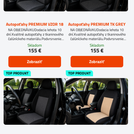
Autopoťahy PREMIUM VZOR 18
Autopoťahy PREMIUM TK GREY
NA OBJEDNÁVKUDodacia lehota 10
NA OBJEDNÁVKUDodacia lehota 10
dní.Kvalitné autopoťahy z tkaninového
dní.Kvalitné autopoťahy z tkaninového
čalúníckeho materiálu.Podvrsrvenie
čalúníckeho materiálu.Podvrsrvenie
molitan 5 mm.Pre objednanie autopoťahu
molitan 5 mm.Pre objednanie autopoťahu
Skladom
Skladom
na mieru je potrebné vyplniť
na mieru je potrebné vyplniť
155 €
155 €
objednávkový formulár.OBJEDNAŤ TU
objednávkový formulár.OBJEDNAŤ TU
Zobraziť
Zobraziť
TOP PRODUKT
TOP PRODUKT