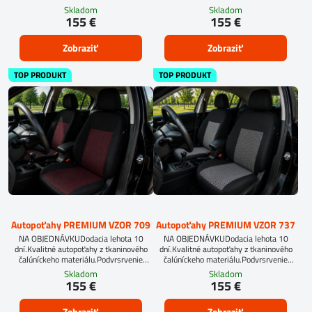
molitan 5 mm.
Skladom
Skladom
155 €
155 €
Zobraziť
Zobraziť
TOP PRODUKT
TOP PRODUKT
Autopoťahy PREMIUM VZOR 709
Autopoťahy PREMIUM VZOR 737
NA OBJEDNÁVKUDodacia lehota 10
NA OBJEDNÁVKUDodacia lehota 10
dní.Kvalitné autopoťahy z tkaninového
dní.Kvalitné autopoťahy z tkaninového
čalúníckeho materiálu.Podvrsrvenie
čalúníckeho materiálu.Podvrsrvenie
molitan 5 mm.
molitan 5 mm.
Skladom
Skladom
155 €
155 €
Zobraziť
Zobraziť