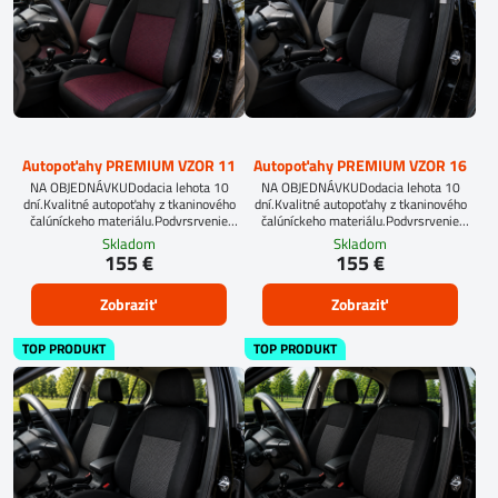
Autopoťahy PREMIUM VZOR 11
Autopoťahy PREMIUM VZOR 16
NA OBJEDNÁVKUDodacia lehota 10
NA OBJEDNÁVKUDodacia lehota 10
dní.Kvalitné autopoťahy z tkaninového
dní.Kvalitné autopoťahy z tkaninového
čalúníckeho materiálu.Podvrsrvenie
čalúníckeho materiálu.Podvrsrvenie
molitan 5 mm.
molitan 5 mm.
Skladom
Skladom
155 €
155 €
Zobraziť
Zobraziť
TOP PRODUKT
TOP PRODUKT